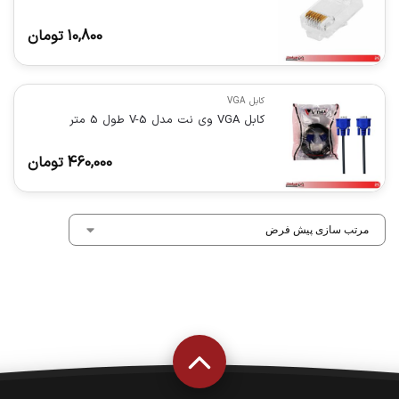
10,800
تومان
کابل VGA
کابل VGA وی نت مدل V-5 طول 5 متر
460,000
تومان