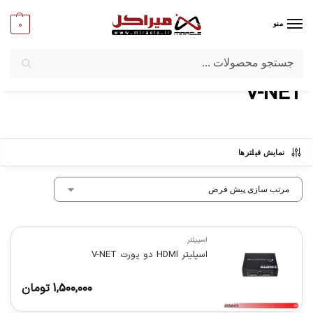
0
منو
جستجو
میراکل
/
برندها
/
V-NET
V-NET
نمایش فیلترها
اسپیلتر
اسپلیتر HDMI دو پورت V-NET
1,500,000
تومان