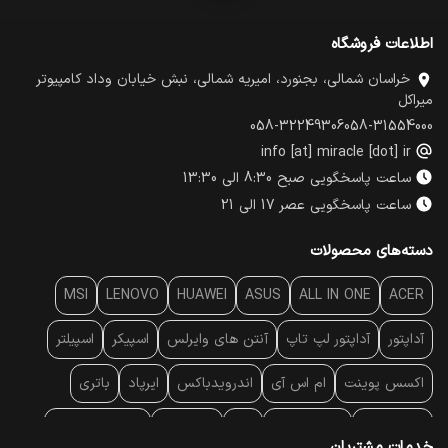
اطلاعات فروشگاه
خراسان شمالی، بجنورد، امیریه شمالی، نبش خیابان وداد کامپیوتر
میراکل
058-32249306
058-31554000
info [at] miracle [dot] ir
ساعت پاسخگویی صبح 8:30 الی 13:30
ساعت پاسخگویی عصر 17 الی 21
دسته‌های محصولات
MSI
LENOVO
HUAWEI
ASUS
ALL IN ONE
ACER
آداپتور
آداپتور لپ تاپ
آنتن‌ های وایرلس
اسپیکر
اسپیلتر
اکسس پوینت
ام اس آی
اندرویدباکس
ایرپاد
باتری
بارکد خوان
برند لپ تاپ
پاور
پاور بانک
پایه خنک کننده
خدمات مشتریان