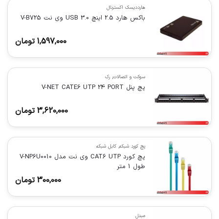
هارددیسک اکسترنال
باکس هارد 2.5 اینچ USB 3.0 وی نت V-B725
1,597,000
تومان
سوکت و اتصالات
,
رک
پچ پنل V-NET CATE6 UTP 24 PORT
3,620,000
تومان
پچ کورد شبکه
,
کابل شبکه
پچ کورد CAT6 UTP وی نت مدل V-NP6U0010
طول 1 متر
300,000
تومان
مبدل