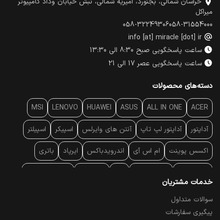
خراسان شمالی، بجنورد، امیریه شمالی، نبش خیابان وداد کامپیوتر
میراکل
058-32249306
058-31554000
info [at] miracle [dot] ir
ساعت پاسخگویی صبح 8:30 الی 13:30
ساعت پاسخگویی عصر 17 الی 21
دسته‌های محصولات
MSI
LENOVO
HUAWEI
ASUS
ALL IN ONE
ACER
آداپتور
آداپتور لپ تاپ
آنتن‌ های وایرلس
اسپیکر
اسپیلتر
اکسس پوینت
ام اس آی
اندرویدباکس
ایرپاد
باتری
بارکد خوان
برند لپ تاپ
پاور
پاور بانک
پایه خنک کننده
خدمات مشتریان
پایه سقفی
پایه نگهدارنده
پچ کورد شبکه
پد موس
پردازنده
سوالات متداول
پیگیری سفارشات
پرده نمایش
پرینتر حرارتی
پرینتر لیبل - بارکد
پرینتر لیزری