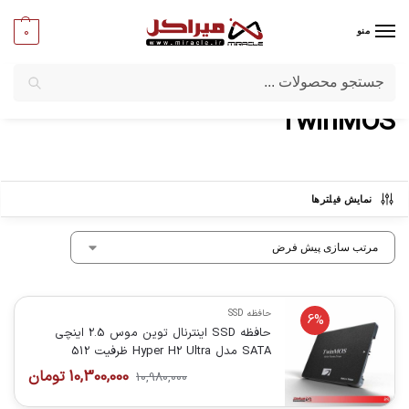
0
منو
جستجو
میراکل
/
برندها
/
TwinMOS
TwinMOS
نمایش فیلترها
حافظه SSD
6%
حافظه SSD اینترنال توین موس 2.5 اینچی
SATA مدل Hyper H2 Ultra ظرفیت 512
گیگابایت
10,300,000
تومان
10,980,000