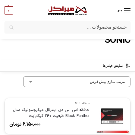
0
منو
جستجو
میراکل
/
برندها
/
SONIC
SONIC
نمایش فیلترها
حافظه SSD
حافظه اس اس دی اینترنال میکروسونیک مدل
Black Panther ظرفیت 240 گیگابایت
6,150,000
تومان