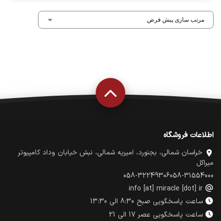
اطلاعات فروشگاه
خراسان شمالی، بجنورد، امیریه شمالی، نبش خیابان وداد کامپیوتر
میراکل
058-32249306
058-31554000
info [at] miracle [dot] ir
ساعت پاسخگویی صبح 8:30 الی 13:30
ساعت پاسخگویی عصر 17 الی 21