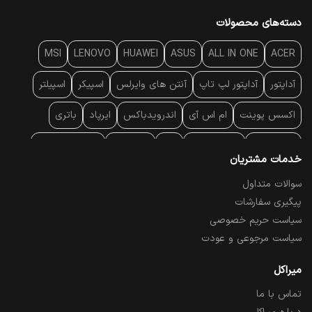
دسته‌های محصولات
MSI
LENOVO
HUAWEI
ASUS
ALL IN ONE
ACER
آداپتور
آداپتور لپ تاپ
آنتن‌ های وایرلس
اسپیکر
اسپیلتر
اکسس پوینت
ام اس آی
اندرویدباکس
ایرپاد
باتری
بارکد خوان
برند لپ تاپ
پاور
پاور بانک
پایه خنک کننده
خدمات مشتریان
پایه سقفی
پایه نگهدارنده
پچ کورد شبکه
پد موس
پردازنده
سوالات متداول
پیگیری سفارشات
پرده نمایش
پرینتر حرارتی
پرینتر لیبل - بارکد
پرینتر لیزری
سیاست حریم خصوصی
تبلت و موبایل
تجهیزات پسیو شبکه
تلفن رومیزی تحت شبکه
سیاست مرجوعی و عودت
تلویزیون
چراغ مطالعه
حافظه SSD
خمیر سیلیکون
میراکل
تماس با ما
درایو نوری
درایو نوری اکسترنال
دستگاه حضور غیاب