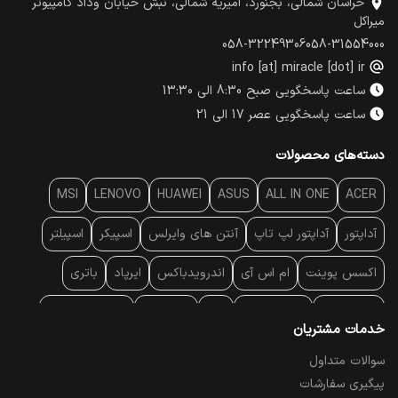
خراسان شمالی، بجنورد، امیریه شمالی، نبش خیابان وداد کامپیوتر
میراکل
058-32249306
058-31554000
info [at] miracle [dot] ir
ساعت پاسخگویی صبح 8:30 الی 13:30
ساعت پاسخگویی عصر 17 الی 21
دسته‌های محصولات
MSI
LENOVO
HUAWEI
ASUS
ALL IN ONE
ACER
آداپتور
آداپتور لپ تاپ
آنتن‌ های وایرلس
اسپیکر
اسپیلتر
اکسس پوینت
ام اس آی
اندرویدباکس
ایرپاد
باتری
بارکد خوان
برند لپ تاپ
پاور
پاور بانک
پایه خنک کننده
خدمات مشتریان
پایه سقفی
پایه نگهدارنده
پچ کورد شبکه
پد موس
پردازنده
سوالات متداول
پیگیری سفارشات
پرده نمایش
پرینتر حرارتی
پرینتر لیبل - بارکد
پرینتر لیزری