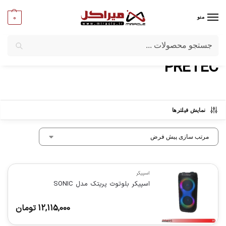
0
منو
جستجو
میراکل
/
برندها
/
PRETEC
PRETEC
نمایش فیلترها
اسپیکر
اسپیکر بلوتوث پریتک مدل SONIC
12,115,000
تومان