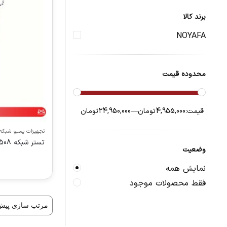
برند کالا
NOYAFA
محدوده قیمت
قیمت:
4,955,000 تومان
—
24,950,000 تومان
تجهیزات پسیو شبکه
تستر شبكه NOYAFA NF-8508
وضعیت
نمایش همه
فقط محصولات موجود