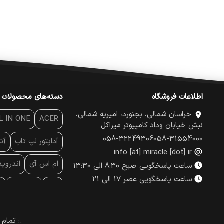
اطلاعات فروشگاه
دسته‌های محصولات
خراسان شمالی، بجنورد، امیریه شمالی،
L IN ONE
ACER
نبش خیابان وداد کامپیوتر میراکل
058-32249306
058-31554000
آداپتور لپ تاپ
آن
info [at] miracle [dot] ir
ام اس آی
اندروی
ساعت پاسخگویی صبح 8:30 الی 13:30
ساعت پاسخگویی عصر 17 الی 21
پاور
پاور بانک
پ
پچ کورد شبکه
پد
.: تمام