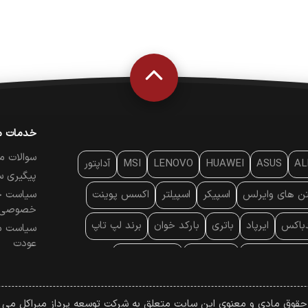
خدمات م
سوالات م
AL
ASUS
HUAWEI
LENOVO
MSI
آداپتور
پیگیری س
تن‌ های وایرلس
اسپیکر
اسپیلتر
اکسس پوینت
سیاست ح
خصوصی
دباکس
ایرپاد
باتری
بارکد خوان
برند لپ تاپ
سیاست م
عودت
ایه خنک کننده
پایه سقفی
پایه نگهدارنده
 موس
پردازنده
پرده نمایش
پرینتر حرارتی
 حقوق مادی و معنوی این سایت متعلق به شرکت توسعه پرداز میراکل می ب