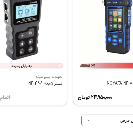
به پایان رسیده
تجهیزات پسیو شبکه
تستر شبكه NF-488
24,950,000
تومان
اتمام