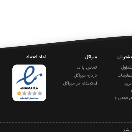
شتریان
میراکل
نماد اعتماد
تداول
تماس با ما
فارشات
درباره میراکل
ریم
استخدام در میراکل
رجوعی و
اشد :.