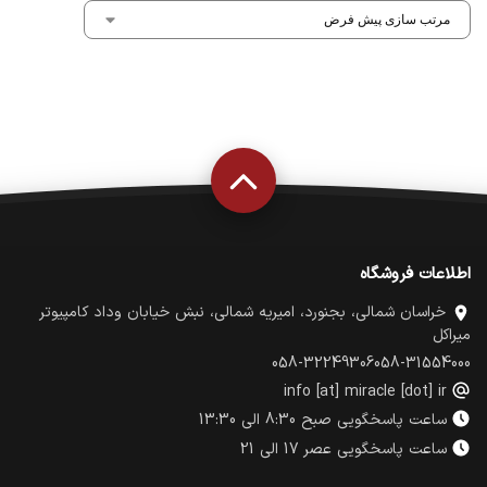
اطلاعات فروشگاه
خراسان شمالی، بجنورد، امیریه شمالی، نبش خیابان وداد کامپیوتر
میراکل
058-32249306
058-31554000
info [at] miracle [dot] ir
ساعت پاسخگویی صبح 8:30 الی 13:30
ساعت پاسخگویی عصر 17 الی 21