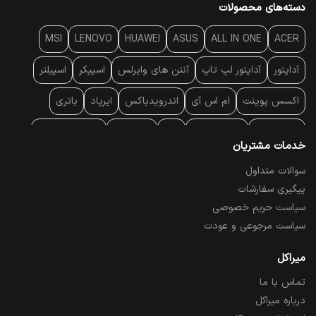
دسته‌های محصولات
MSI
LENOVO
HUAWEI
ASUS
ALL IN ONE
ACER
آداپتور
آداپتور لپ تاپ
آنتن‌ های وایرلس
اسپیکر
اسپیلتر
اکسس پوینت
ام اس آی
اندرویدباکس
ایرپاد
باتری
بارکد خوان
برند لپ تاپ
پاور
پاور بانک
پایه خنک کننده
خدمات مشتریان
پایه سقفی
پایه نگهدارنده
پچ کورد شبکه
پد موس
پردازنده
سوالات متداول
پیگیری سفارشات
پرده نمایش
پرینتر حرارتی
پرینتر لیبل - بارکد
پرینتر لیزری
سیاست حریم خصوصی
تبلت و موبایل
تجهیزات پسیو شبکه
تلفن رومیزی تحت شبکه
سیاست مرجوعی و عودت
تلویزیون
چراغ مطالعه
حافظه SSD
خمیر سیلیکون
میراکل
تماس با ما
درایو نوری
درایو نوری اکسترنال
دستگاه حضور غیاب
درباره میراکل