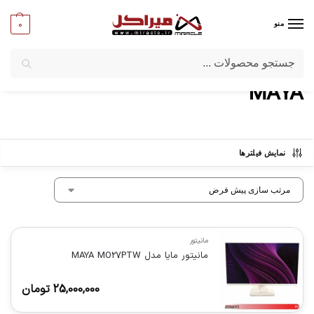
0
منو
جستجو
میراکل
/
برندها
/
MAYA
MAYA
نمایش فیلترها
مانیتور
مانیتور مایا مدل MAYA MO27PTW
25,000,000
تومان