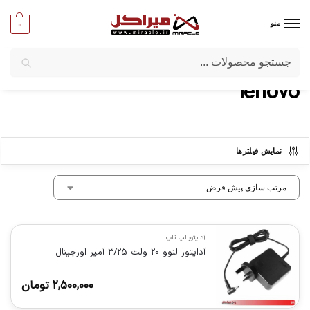
0
منو
جستجو
میراکل
/
برندها
/
lenovo
lenovo
نمایش فیلترها
آداپتور لپ تاپ
آداپتور لنوو 20 ولت 3/25 آمپر اورجینال
2,500,000
تومان