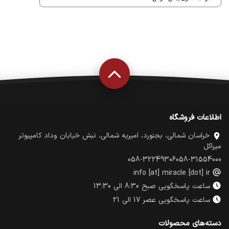
اطلاعات فروشگاه
خراسان شمالی، بجنورد، امیریه شمالی، نبش خیابان وداد کامپیوتر
میراکل
058-32249306
058-31554000
info [at] miracle [dot] ir
ساعت پاسخگویی صبح 8:30 الی 13:30
ساعت پاسخگویی عصر 17 الی 21
دسته‌های محصولات