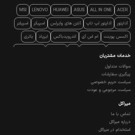
MSI
LENOVO
HUAWEI
ASUS
ALL IN ONE
ACER
آداپتور
آداپتور لپ تاپ
آنتن‌ های وایرلس
اسپیکر
اسپیلتر
اکسس پوینت
ام اس آی
اندرویدباکس
ایرپاد
باتری
بارکد خوان
برند لپ تاپ
پاور
پاور بانک
پایه خنک کننده
خدمات مشتریان
پایه سقفی
پایه نگهدارنده
پچ کورد شبکه
پد موس
پردازنده
سوالات متداول
پیگیری سفارشات
پرده نمایش
پرینتر حرارتی
پرینتر لیبل - بارکد
پرینتر لیزری
سیاست حریم خصوصی
تبلت و موبایل
تجهیزات پسیو شبکه
تلفن رومیزی تحت شبکه
سیاست مرجوعی و عودت
تلویزیون
چراغ مطالعه
حافظه SSD
خمیر سیلیکون
میراکل
تماس با ما
درایو نوری
درایو نوری اکسترنال
دستگاه حضور غیاب
درباره میراکل
دستگاه ضبط تصاویر
دسته بازی
دوربین مدار بسته
رک
استخدام در میراکل