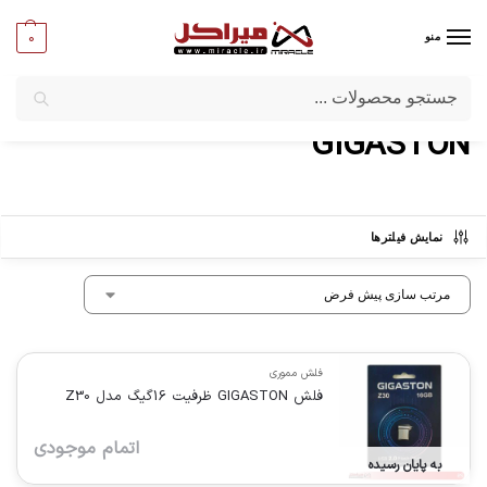
0
منو
جستجو
میراکل
/
برندها
/
GIGASTON
GIGASTON
نمایش فیلترها
فلش مموری
فلش GIGASTON ظرفیت 16گیگ مدل Z30
اتمام موجودی
به پایان رسیده