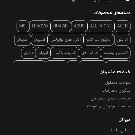
دسته‌های محصولات
MSI
LENOVO
HUAWEI
ASUS
ALL IN ONE
ACER
آداپتور
آداپتور لپ تاپ
آنتن‌ های وایرلس
اسپیکر
اسپیلتر
اکسس پوینت
ام اس آی
اندرویدباکس
ایرپاد
باتری
بارکد خوان
برند لپ تاپ
پاور
پاور بانک
پایه خنک کننده
خدمات مشتریان
پایه سقفی
پایه نگهدارنده
پچ کورد شبکه
پد موس
پردازنده
سوالات متداول
پیگیری سفارشات
پرده نمایش
پرینتر حرارتی
پرینتر لیبل - بارکد
پرینتر لیزری
سیاست حریم خصوصی
تبلت و موبایل
تجهیزات پسیو شبکه
تلفن رومیزی تحت شبکه
سیاست مرجوعی و عودت
تلویزیون
چراغ مطالعه
حافظه SSD
خمیر سیلیکون
میراکل
تماس با ما
درایو نوری
درایو نوری اکسترنال
دستگاه حضور غیاب