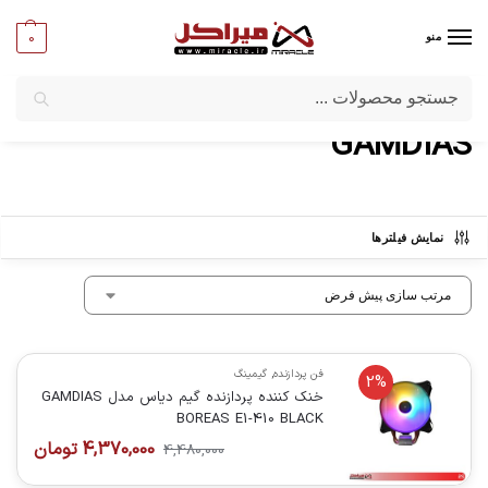
0
منو
جستجو
میراکل
/
برندها
/
GAMDIAS
GAMDIAS
نمایش فیلترها
فن پردازنده
,
گیمینگ
2%
خنک کننده پردازنده گیم دیاس مدل GAMDIAS
BOREAS E1-410 BLACK
4,370,000
تومان
4,480,000