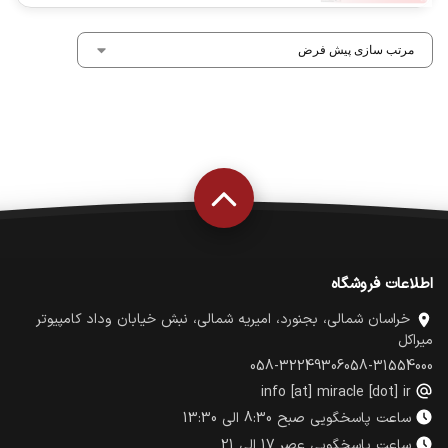
اطلاعات فروشگاه
خراسان شمالی، بجنورد، امیریه شمالی، نبش خیابان وداد کامپیوتر
میراکل
058-32249306
058-31554000
info [at] miracle [dot] ir
ساعت پاسخگویی صبح 8:30 الی 13:30
ساعت پاسخگویی عصر 17 الی 21