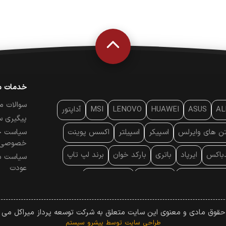
خدمات م
سوالات م
AL
ASUS
HUAWEI
LENOVO
MSI
آداپتور
پیگیری س
تن‌ های وایرلس
اسپیکر
اسپیلتر
اکسس پوینت
سیاست ح
خصوصی
دباکس
ایرپاد
باتری
بارکد خوان
برند لپ تاپ
سیاست م
عودت
ایه خنک کننده
پایه سقفی
پایه نگهدارنده
 موس
پردازنده
پرده نمایش
پرینتر حرارتی
 حقوق مادی و معنوی این سایت متعلق به شرکت توسعه پرداز میراکل می ب
پرینتر لیزری
تبلت و موبایل
تجهیزات پسیو شبکه
طراحی سایت
توسط پیشرو سیستم