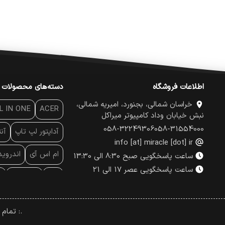
اطلاعات فروشگاه
دسته‌های محصولات
خراسان شمالی، بجنورد، امیریه شمالی،
L IN ONE
ACER
نبش خیابان وداد کامپیوتر میراکل
058-32249306
058-31554000
آداپتور لپ تاپ
آن
info [at] miracle [dot] ir
ام اس آی
اندروی
ساعت پاسخگویی صبح 8:30 الی 13:30
ساعت پاسخگویی عصر 17 الی 21
پاور
پاور بانک
پ
پچ کورد شبکه
پد
.: تمام
پرینتر لیبل - بارکد