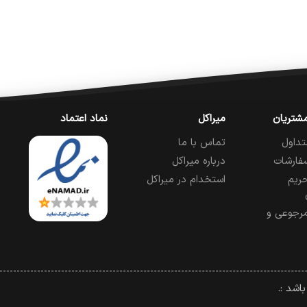
شتریان
میراکل
نماد اعتماد
تداول
تماس با ما
فارشات
درباره میراکل
ریم
استخدام در میراکل
رجوعی و
اشد :.