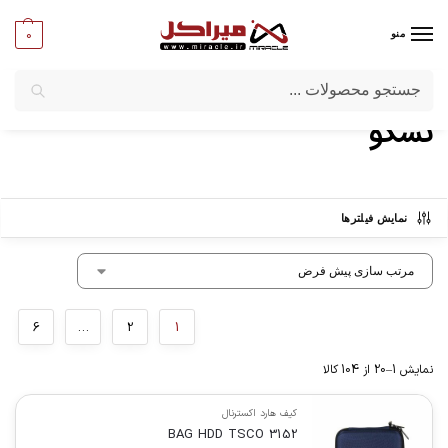
0
منو
جستجو
میراکل
/
برندها
/
تسکو
تسکو
نمایش فیلترها
6
…
2
1
نمایش 1–20 از 104 کالا
کیف هارد اکسترنال
BAG HDD TSCO 3152