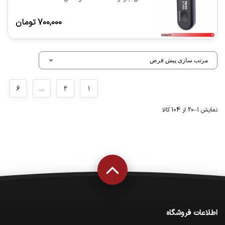
700,000
تومان
6
…
2
1
نمایش 1–20 از 104 کالا
اطلاعات فروشگاه