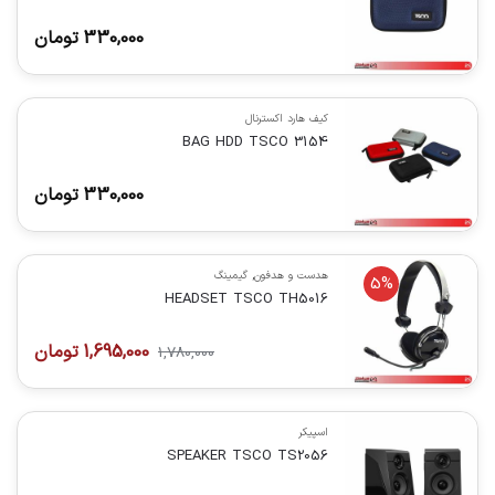
330,000
تومان
کیف هارد اکسترنال
BAG HDD TSCO 3154
330,000
تومان
هدست و هدفون
,
گیمینگ
5%
HEADSET TSCO TH5016
1,695,000
تومان
1,780,000
اسپیکر
SPEAKER TSCO TS2056