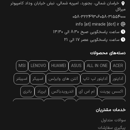
خراسان شمالی، بجنورد، امیریه شمالی، نبش خیابان وداد کامپیوتر
میراکل
058-32249306
058-31554000
info [at] miracle [dot] ir
ساعت پاسخگویی صبح 8:30 الی 13:30
ساعت پاسخگویی عصر 17 الی 21
دسته‌های محصولات
MSI
LENOVO
HUAWEI
ASUS
ALL IN ONE
ACER
آداپتور
آداپتور لپ تاپ
آنتن‌ های وایرلس
اسپیکر
اسپیلتر
اکسس پوینت
ام اس آی
اندرویدباکس
ایرپاد
باتری
بارکد خوان
برند لپ تاپ
پاور
پاور بانک
پایه خنک کننده
خدمات مشتریان
پایه سقفی
پایه نگهدارنده
پچ کورد شبکه
پد موس
پردازنده
سوالات متداول
پیگیری سفارشات
پرده نمایش
پرینتر حرارتی
پرینتر لیبل - بارکد
پرینتر لیزری