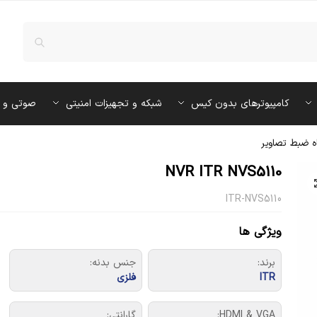
کامپیوترهای بدون کیس
شبکه و تجهیزات امنیتی
صوتی و 
ه ضبط تصاویر
NVR ITR NVS5110
ITR-NVS5110
ویژگی ها
برند:
جنس بدنه:
ITR
فلزی
HDMI & VGA:
گارانتی: