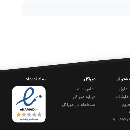
شتریان
میراکل
نماد اعتماد
تداول
تماس با ما
فارشات
درباره میراکل
ریم
استخدام در میراکل
رجوعی و