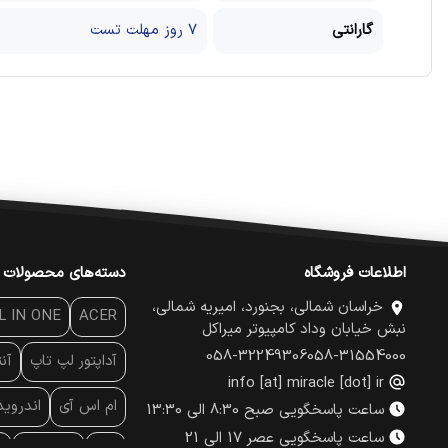
گارانتی
7 روز مهلت تست
اطلاعات فروشگاه
دسته‌های محصولات
خراسان شمالی، بجنورد، امیریه شمالی،
L IN ONE
ACER
نبش خیابان وداد کامپیوتر میراکل
058-32249306
058-31554000
آداپتور لپ تاپ
آن
info [at] miracle [dot] ir
ام اس آی
اندروی
ساعت پاسخگویی صبح 8:30 الی 13:30
ساعت پاسخگویی عصر 17 الی 21