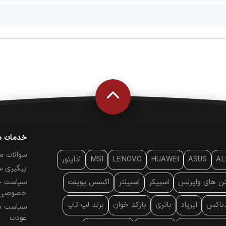
خدمات م
سوالات م
AL
ASUS
HUAWEI
LENOVO
MSI
آداپتور
پیگیری س
تن‌ های وایرلس
اسپیکر
اسپیلتر
اکسس پوینت
سیاست ح
خصوصی
دباکس
ایرپاد
باتری
بارکد خوان
برند لپ تاپ
سیاست م
عودت