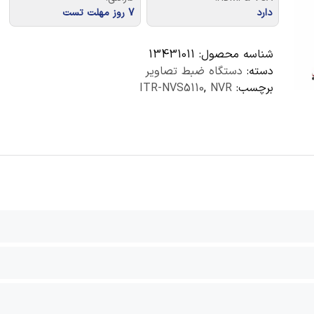
دارد
7 روز مهلت تست
شناسه محصول:
13431011
دسته:
دستگاه ضبط تصاویر
برچسب:
NVR
,
ITR-NVS5110