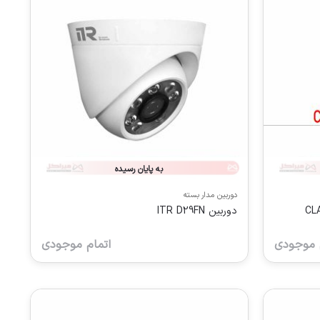
به پایان رسیده
دوربین مدار بسته
CLA
دوربین ITR D29FN
 موجودی
اتمام موجودی