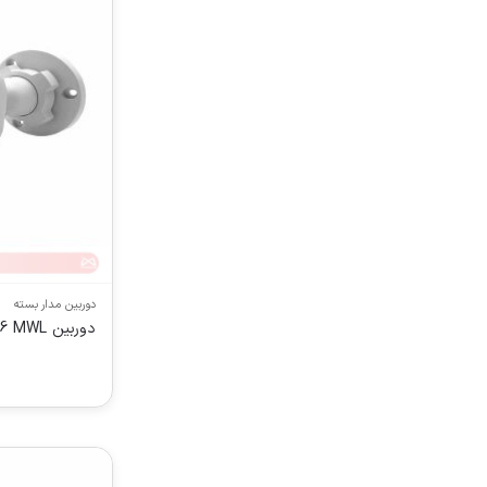
دوربین مدار بسته
دوربین ITR IPS R556 MWL