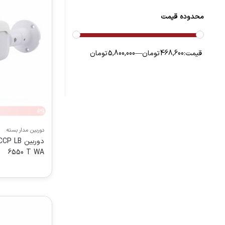
محدوده قیمت
قیمت:
468,600 تومان
—
5,800,000 تومان
دوربین مدار بسته
دوربین 
6550 T WA