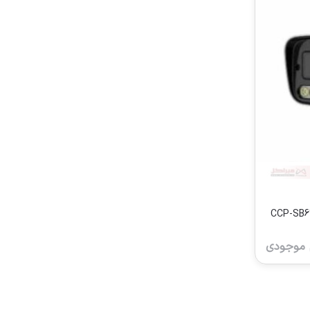
 کلارنت مدل CCP-SB6240J-
 موجودی