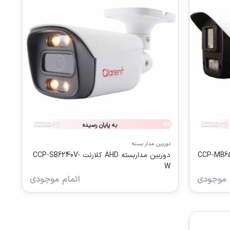
به پایان رسیده
دوربین مدار بسته
ه AHD کلارنت CCP-MB6540H-
دوربین مداربسته AHD کلارنت CCP-SB6240V-
W
 موجودی
اتمام موجودی