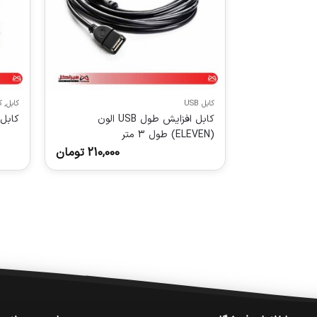
کابل USB
کابل
,
ک
کابل افزایش طول USB الون
کابل افز
(ELEVEN) طول 3 متر
210,000
تومان