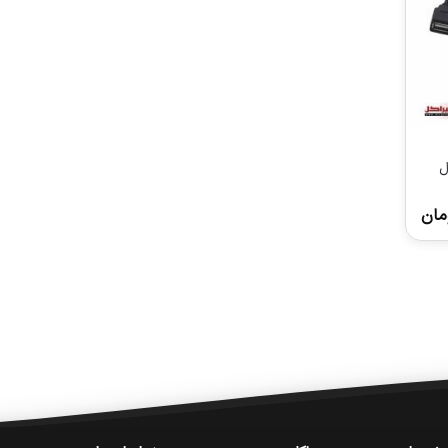
ه طول
مان