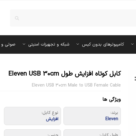
کامپیوترهای بدون کیس
شبکه و تجهیزات امنیتی
صوتی و 
کابل کوتاه افزایش طول Eleven USB 30cm
Eleven USB 30cm Male to USB Female Cable
ویژگی ها
برند:
نوع کابل:
Eleven
افزایش
طول کابل:
جنس: