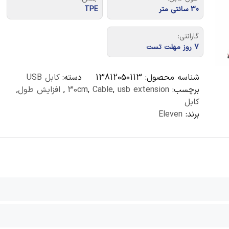
30 سانتی متر
TPE
گارانتی:
7 روز مهلت تست
شناسه محصول:
13812050113
دسته:
کابل USB
برچسب:
usb extension
,
Cable
,
30cm
,
افزایش طول
,
کابل
برند:
Eleven