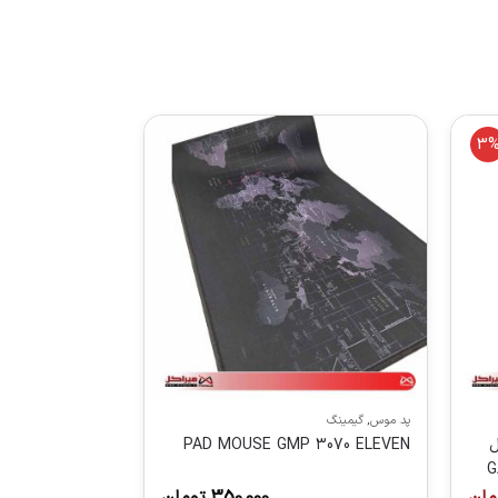
3
پد موس
,
گیمینگ
ل
PAD MOUSE GMP 3070 ELEVEN
G
مان
350,000
تومان