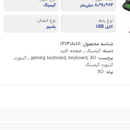
۱۲۲*۸۰*۸۰ میلی‌متر
گیمینگ
نوع رابط:
نوع اتصال:
کابل USB
باسیم
شناسه محصول:
1213010111
دسته:
گیمینگ
,
صفحه کلید
برچسب:
XO
,
keyboard
,
gaming keyboard
,
کیبورد
,
کیبورد گیمینگ
برند:
XO