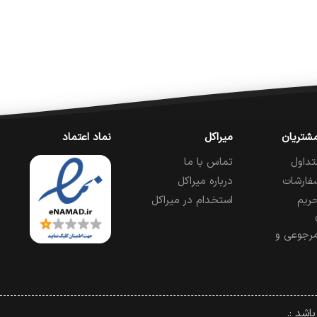
شتریان
میراکل
نماد اعتماد
تداول
تماس با ما
فارشات
درباره میراکل
ریم
استخدام در میراکل
رجوعی و
اشد :.