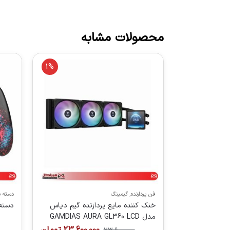
محصولات مشابه
1%
فن پردازنده
,
گیمینگ
دسته ب
خنک کننده مایع پردازنده گیم دیاس
دسته 
مدل GAMDIAS AURA GL360 LCD
23,600,000
تومان