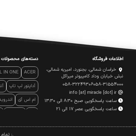
اطلاعات فروشگاه
دسته‌های محصولات
خراسان شمالی، بجنورد، امیریه شمالی،
L IN ONE
ACER
نبش خیابان وداد کامپیوتر میراکل
058-32249306
058-31554000
آداپتور لپ تاپ
آن
info [at] miracle [dot] ir
ام اس آی
اندروی
ساعت پاسخگویی صبح 8:30 الی 13:30
ساعت پاسخگویی عصر 17 الی 21
پاور
پاور بانک
پ
پچ کورد شبکه
پد
.: تمام