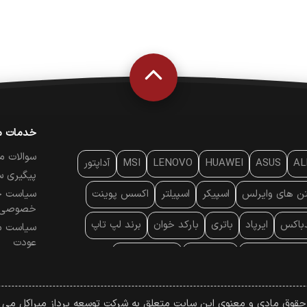
خدمات م
سوالات م
AL
ASUS
HUAWEI
LENOVO
MSI
آداپتور
پیگیری س
تن‌ های وایرلس
اسپیکر
اسپیلتر
اکسس پوینت
سیاست ح
خصوصی
دباکس
ایرپاد
باتری
بارکد خوان
برند لپ تاپ
سیاست م
عودت
ایه خنک کننده
پایه سقفی
پایه نگهدارنده
 موس
پردازنده
پرده نمایش
پرینتر حرارتی
 حقوق مادی و معنوی این سایت متعلق به شرکت توسعه پرداز میراکل می ب