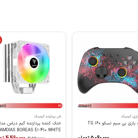
%
ازی
,
گیمینگ
فن پردازنده
,
گیمینگ
بازی بی سیم تسکو TG 160
خنک کننده پردازنده گیم دیاس مد
AMDIAS BOREAS E1-410 WHITE
5,060,000
تومان
4,460,000
تو