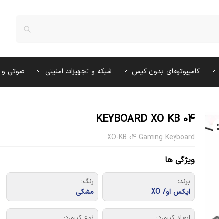
کامپیوترهای بدون کیس
شبکه و تجهیزات امنیتی
صوتی و 
KEYBOARD XO KB 04
XO-KB 04 Gaming Keyboard
ویژگی ها
برند:
رنگ:
ایکس او/ XO
مشکی
ابعاد کیبورد:
نوع کیبورد: