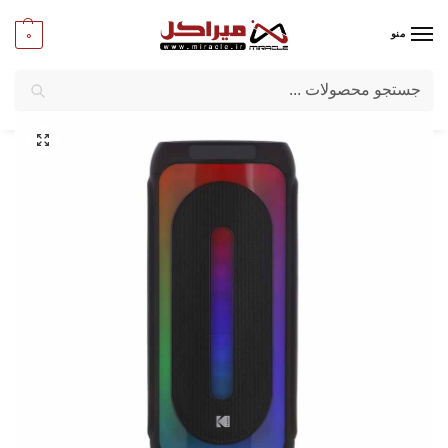
0
منو
جستجو
میراکل
/
کامپیوتر
/
قطعات جانبی
/
اسپیکر