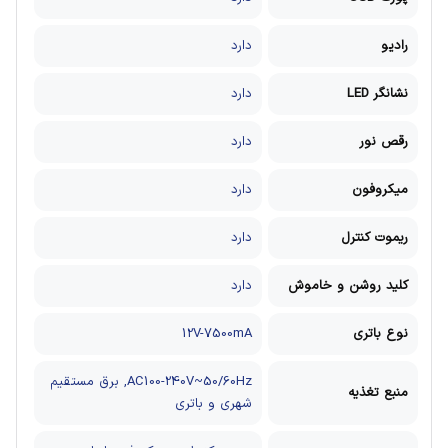
رادیو
دارد
نشانگر LED
دارد
رقص نور
دارد
میکروفون
دارد
ریموت کنترل
دارد
کلید روشن و خاموش
دارد
نوع باتری
12V-7500mA
AC100-240V~50/60Hz, برق مستقیم
منبع تغذیه
شهری و باتری