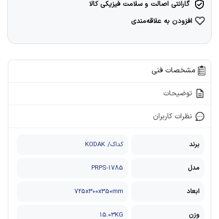
گارانتی اصالت و سلامت فیزیکی کالا
افزودن به علاقه‌مندی
مشخصات فنی
توضیحات
نظرات کاربران
برند
کداک/ KODAK
مدل
PRPS-1785
ابعاد
725x300x350mm
وزن
15.03KG