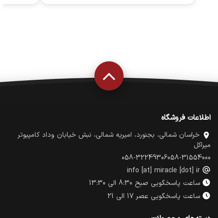
اطلاعات فروشگاه
خراسان شمالی، بجنورد، امیریه شمالی، نبش خیابان وداد کامپیوتر
میراکل
058-32249306
058-31554000
info [at] miracle [dot] ir
ساعت پاسخگویی صبح 8:30 الی 13:30
ساعت پاسخگویی عصر 17 الی 21