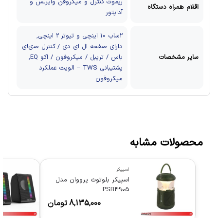
ریموت کنترل و میکروفن وایرلس و
اقلام همراه دستگاه
آداپتور
2ساب 10 اینچی و تیوتر 2 اینچی,
دارای صفحه ال ای دی / كنترل صىاي
سایر مشخصات
باس / تريبل / ميكروفون / اكو EQ,
پشتیبانی TWS – الویت عملکرد
میکروفون
محصولات مشابه
اسپیکر
اسپیکر بلوتوث پرووان مدل
PSB4905
8,135,000
تومان