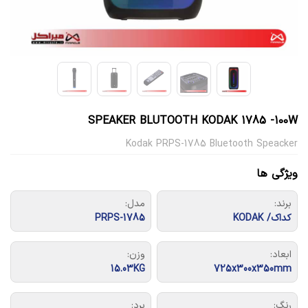
SPEAKER BLUTOOTH KODAK 1785 -100W
Kodak PRPS-1785 Bluetooth Speacker
ویژگی ها
برند:
مدل:
کداک/ KODAK
PRPS-1785
ابعاد:
وزن:
15.03KG
725x300x350mm
رنگ:
برد: