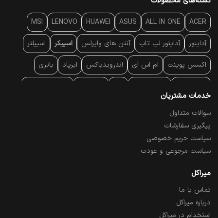
دسته‌های محصولات
MSI
LENOVO
HUAWEI
ASUS
ALL IN ONE
ACER
آداپتور
آداپتور لپ تاپ
آنتن‌ های وایرلس
اسپیکر
اسپیلتر
اکسس پوینت
ام اس آی
اندرویدباکس
ایرپاد
باتری
بارکد خوان
برند لپ تاپ
پاور
پاور بانک
پایه خنک کننده
خدمات مشتریان
پایه سقفی
پایه نگهدارنده
پچ کورد شبکه
پد موس
پردازنده
سوالات متداول
پیگیری سفارشات
پرده نمایش
پرینتر حرارتی
پرینتر لیبل - بارکد
پرینتر لیزری
سیاست حریم خصوصی
تبلت و موبایل
تجهیزات پسیو شبکه
تلفن رومیزی تحت شبکه
سیاست مرجوعی و عودت
تلویزیون
چراغ مطالعه
حافظه SSD
خمیر سیلیکون
میراکل
تماس با ما
درایو نوری
درایو نوری اکسترنال
دستگاه حضور غیاب
درباره میراکل
دستگاه ضبط تصاویر
دسته بازی
دوربین مدار بسته
رک
استخدام در میراکل