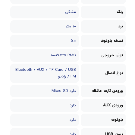
رنگ
مشکی
برد
10 متر
نسخه بلوتوث
5.0
توان خروجی
100Watts RMS
Bluetooth / AUX / TF Card / USB
نوع اتصال
/ FM رادیو
ورودی کارت حافظه
دارد Micro SD
ورودی AUX
دارد
بلوتوث
دارد
پورت USB
دارد