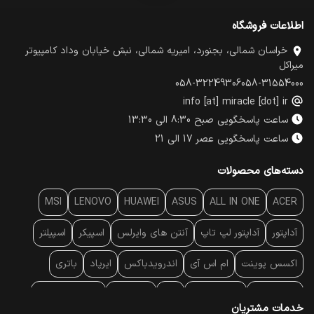
اطلاعات فروشگاه
خراسان شمالی، بجنورد، امیریه شمالی، نبش خیابان وداد کامپیوتر
میراکل
058-32249306
058-31554000
info [at] miracle [dot] ir
ساعت پاسخگویی صبح 8:30 الی 13:30
ساعت پاسخگویی عصر 17 الی 21
دسته‌های محصولات
MSI
LENOVO
HUAWEI
ASUS
ALL IN ONE
ACER
آداپتور
آداپتور لپ تاپ
آنتن‌ های وایرلس
اسپیکر
اسپیلتر
اکسس پوینت
ام اس آی
اندرویدباکس
ایرپاد
باتری
بارکد خوان
برند لپ تاپ
پاور
پاور بانک
پایه خنک کننده
خدمات مشتریان