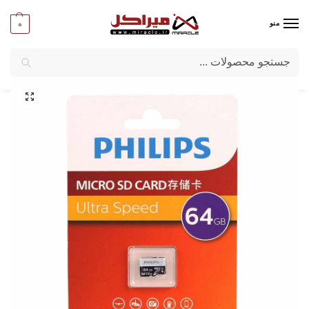
0
منو
جستجو
میراکل
/
تبلت و موبایل
/
لوازم جانبی موبایل وتبلت
/
کارت حافظه