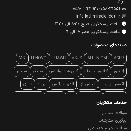
میراکل
058-32249306
058-31554000
info [at] miracle [dot] ir
ساعت پاسخگویی صبح 8:30 الی 13:30
ساعت پاسخگویی عصر 17 الی 21
دسته‌های محصولات
MSI
LENOVO
HUAWEI
ASUS
ALL IN ONE
ACER
آداپتور
آداپتور لپ تاپ
آنتن‌ های وایرلس
اسپیکر
اسپیلتر
اکسس پوینت
ام اس آی
اندرویدباکس
ایرپاد
باتری
بارکد خوان
برند لپ تاپ
پاور
پاور بانک
پایه خنک کننده
خدمات مشتریان
پایه سقفی
پایه نگهدارنده
پچ کورد شبکه
پد موس
پردازنده
سوالات متداول
پیگیری سفارشات
پرده نمایش
پرینتر حرارتی
پرینتر لیبل - بارکد
پرینتر لیزری
سیاست حریم خصوصی