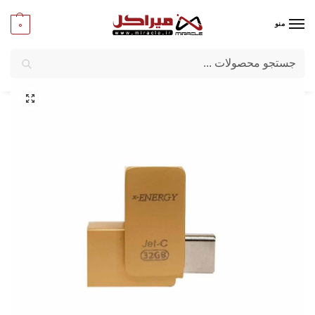
0
منو
جستجو
میراکل
/
کامپیوتر
/
قطعات جانبی
/
فلش مموری