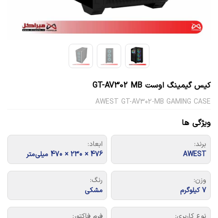
کیس گیمینگ اوست GT-AV302 MB
AWEST GT-AV302-MB GAMING CASE
ویژگی ها
برند:
ابعاد:
AWEST
476 × 230 × 470 میلی‌متر
وزن:
رنگ:
7 کیلوگرم
مشکی
نوع کاربری:
فرم فاکتور: