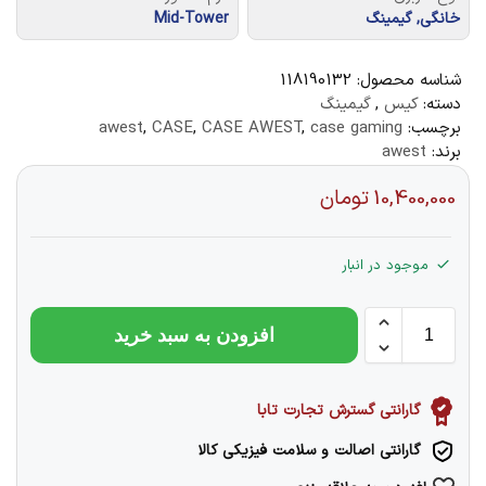
خانگی, گیمینگ
Mid-Tower
شناسه محصول:
118190132
دسته:
کیس
,
گیمینگ
برچسب:
case gaming
,
CASE AWEST
,
CASE
,
awest
برند:
awest
10,400,000
تومان
موجود در انبار
افزودن به سبد خرید
گارانتی گسترش تجارت تابا
گارانتی اصالت و سلامت فیزیکی کالا