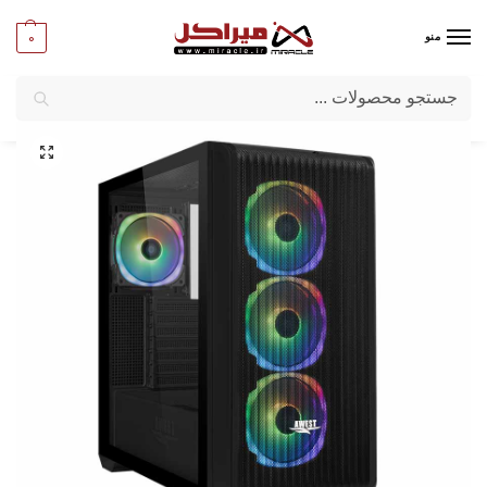
0
منو
جستجو
میراکل
/
کامپیوتر
/
قطعات اصلی
/
کیس