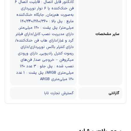
کانکتور قابل اتصال : قابلیت اتصال 6
فن خنک‌کننده یا 6 نوار نورپردازی
به‌صورت هم‌زمان, جایگاه خنک‌کننده
مایع : پنل بالا : 120/240/280/360
میلی‌متر/ پنل پشت : 120 میلی‌متر,
سایر مشخصات
دارای مدیریت نصب کابل/دارای فیلتر
گرد و غبار/دارای هاب فن خنک‌کننده/
دارای کنترلر باکس نورپردازی/دارای
ریموت کنترل رادیویی, دارای ورودی
میکروفن – خروجی صدا, فن‌های
نصب شده : پنل جلو : 3 عدد 120
میلی‌متری ARGB/ پنل پشت : 1 عدد
120 میلی‌متری ARGB
گارانتی
گسترش تجارت تابا