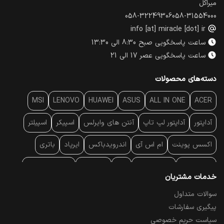
میراکل
058-32249306
058-31554000
info [at] miracle [dot] ir
ساعت پاسخگویی صبح 8:30 الی 13:30
ساعت پاسخگویی عصر 17 الی 21
دسته‌های محصولات
MSI
LENOVO
HUAWEI
ASUS
ALL IN ONE
ACER
آداپتور
آداپتور لپ تاپ
آنتن‌ های وایرلس
اسپیکر
اسپیلتر
اکسس پوینت
ام اس آی
اندرویدباکس
ایرپاد
باتری
بارکد خوان
برند لپ تاپ
پاور
پاور بانک
پایه خنک کننده
خدمات مشتریان
پایه سقفی
پایه نگهدارنده
پچ کورد شبکه
پد موس
پردازنده
سوالات متداول
پیگیری سفارشات
پرده نمایش
پرینتر حرارتی
پرینتر لیبل - بارکد
پرینتر لیزری
سیاست حریم خصوصی