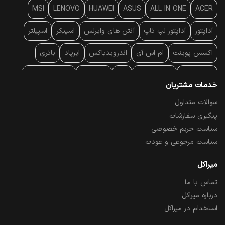
MSI
LENOVO
HUAWEI
ASUS
ALL IN ONE
ACER
آداپتور
آداپتور لپ تاپ
آنتن‌ های وایرلس
اسپیکر
اسپیلتر
اکسس پوینت
ام اس آی
اندرویدباکس
ایرپاد
باتری
بارکد خوان
برند لپ تاپ
پاور
پاور بانک
پایه خنک کننده
خدمات مشتریان
پایه سقفی
پایه نگهدارنده
پچ کورد شبکه
پد موس
پردازنده
سوالات متداول
پیگیری سفارشات
پرده نمایش
پرینتر حرارتی
پرینتر لیبل - بارکد
پرینتر لیزری
سیاست حریم خصوصی
تبلت و موبایل
تجهیزات پسیو شبکه
تلفن رومیزی تحت شبکه
سیاست مرجوعی و عودت
تلویزیون
چراغ مطالعه
حافظه SSD
خمیر سیلیکون
میراکل
تماس با ما
درایو نوری
درایو نوری اکسترنال
دستگاه حضور غیاب
درباره میراکل
دستگاه ضبط تصاویر
دسته بازی
دوربین مدار بسته
رک
استخدام در میراکل