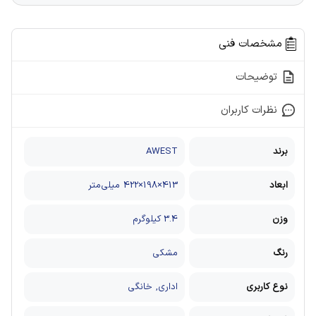
مشخصات فنی
توضیحات
نظرات کاربران
برند
AWEST
ابعاد
413×198×422 میلی‌متر
وزن
3.4 کیلوگرم
رنگ
مشکی
نوع کاربری
اداری, خانگی