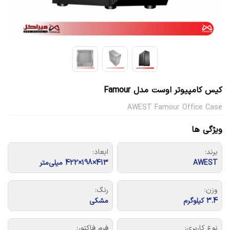
کیس کامپیوتر اوست مدل Famour
AWEST Famour Office Case
ویژگی ها
برند:
ابعاد:
AWEST
413×198×422 میلی‌متر
وزن:
رنگ:
3.4 کیلوگرم
مشکی
نوع کاربری:
فرم فاکتور: