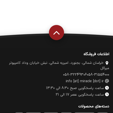
اطلاعات فروشگاه
خراسان شمالی، بجنورد، امیریه شمالی، نبش خیابان وداد کامپیوتر
میراکل
058-32249306
058-31554000
info [at] miracle [dot] ir
ساعت پاسخگویی صبح 8:30 الی 13:30
ساعت پاسخگویی عصر 17 الی 21
دسته‌های محصولات