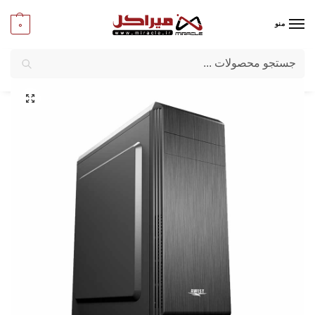
0
منو
جستجو
میراکل
/
کامپیوتر
/
قطعات اصلی
/
کیس