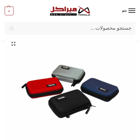
0
منو
جستجو
میراکل
/
کامپیوتر
/
لوازم مصرفی
/
کیف هارد اکسترنال