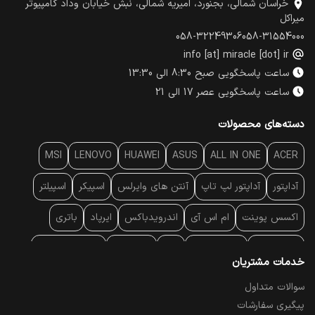
خراسان شمالی، بجنورد، امیریه شمالی، نبش خیابان وداد کامپیوتر
میراکل
058-32249306
058-31554000
info [at] miracle [dot] ir
ساعت پاسخگویی صبح 8:30 الی 13:30
ساعت پاسخگویی عصر 17 الی 21
دسته‌های محصولات
MSI
LENOVO
HUAWEI
ASUS
ALL IN ONE
ACER
آداپتور
آداپتور لپ تاپ
آنتن‌ های وایرلس
اسپیکر
اسپیلتر
اکسس پوینت
ام اس آی
اندرویدباکس
ایرپاد
باتری
بارکد خوان
برند لپ تاپ
پاور
پاور بانک
پایه خنک کننده
خدمات مشتریان
پایه سقفی
پایه نگهدارنده
پچ کورد شبکه
پد موس
پردازنده
سوالات متداول
پیگیری سفارشات
پرده نمایش
پرینتر حرارتی
پرینتر لیبل - بارکد
پرینتر لیزری