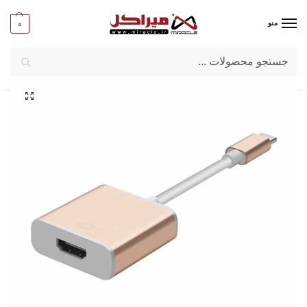
0
منو
جستجو
میراکل
/
کامپیوتر
/
مبدل