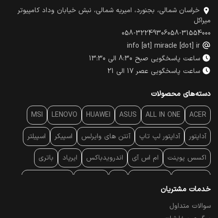
خراسان شمالی، بجنورد، امیریه شمالی، نبش خیابان وداد کامپیوتر
میراکل
058-32249306
058-31554000
info [at] miracle [dot] ir
ساعت پاسخگویی صبح 8:30 الی 13:30
ساعت پاسخگویی عصر 17 الی 21
دسته‌های محصولات
MSI
LENOVO
HUAWEI
ASUS
ALL IN ONE
ACER
آداپتور
آداپتور لپ تاپ
آنتن‌ های وایرلس
اسپیکر
اسپیلتر
اکسس پوینت
ام اس آی
اندرویدباکس
ایرپاد
باتری
بارکد خوان
برند لپ تاپ
پاور
پاور بانک
پایه خنک کننده
خدمات مشتریان
پایه سقفی
پایه نگهدارنده
پچ کورد شبکه
پد موس
پردازنده
سوالات متداول