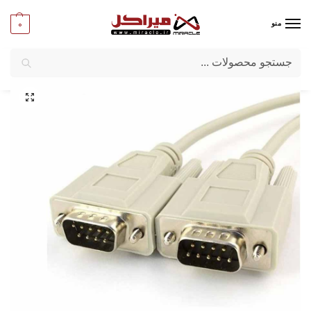
0
منو
جستجو
میراکل
/
کامپیوتر
/
کابل