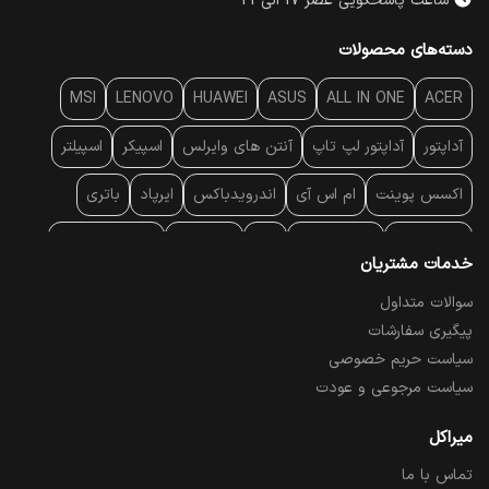
ساعت پاسخگویی عصر 17 الی 21
دسته‌های محصولات
MSI
LENOVO
HUAWEI
ASUS
ALL IN ONE
ACER
آداپتور
آداپتور لپ تاپ
آنتن‌ های وایرلس
اسپیکر
اسپیلتر
اکسس پوینت
ام اس آی
اندرویدباکس
ایرپاد
باتری
بارکد خوان
برند لپ تاپ
پاور
پاور بانک
پایه خنک کننده
خدمات مشتریان
پایه سقفی
پایه نگهدارنده
پچ کورد شبکه
پد موس
پردازنده
سوالات متداول
پیگیری سفارشات
پرده نمایش
پرینتر حرارتی
پرینتر لیبل - بارکد
پرینتر لیزری
سیاست حریم خصوصی
تبلت و موبایل
تجهیزات پسیو شبکه
تلفن رومیزی تحت شبکه
سیاست مرجوعی و عودت
تلویزیون
چراغ مطالعه
حافظه SSD
خمیر سیلیکون
میراکل
تماس با ما
درایو نوری
درایو نوری اکسترنال
دستگاه حضور غیاب