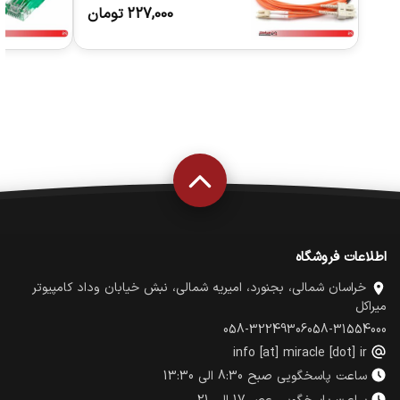
N123.2CLO3
227,000
تومان
اطلاعات فروشگاه
خراسان شمالی، بجنورد، امیریه شمالی، نبش خیابان وداد کامپیوتر
میراکل
058-32249306
058-31554000
info [at] miracle [dot] ir
ساعت پاسخگویی صبح 8:30 الی 13:30