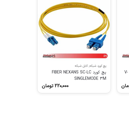
پچ کورد شبکه
,
کابل شبکه
پچ کورد CAT6 UTP وی نت مدل V-
پچ کورد FIBER NEXANS SC-LC
SINGLEMODE 3M
مان
220,000
تومان