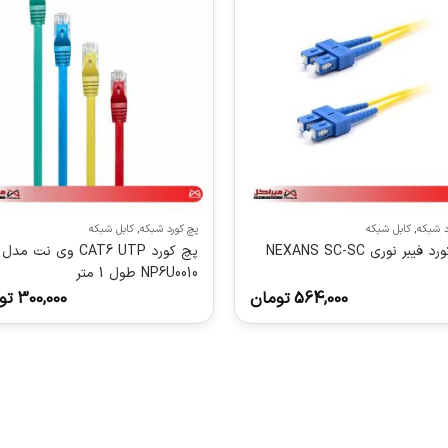
د شبکه
,
کابل شبکه
پچ کورد شبکه
,
کابل شبکه
پچ کورد فیبر نوری NEXANS SC-SC
NP6U0010 طول 1 متر
564,000
تومان
300,000
تو