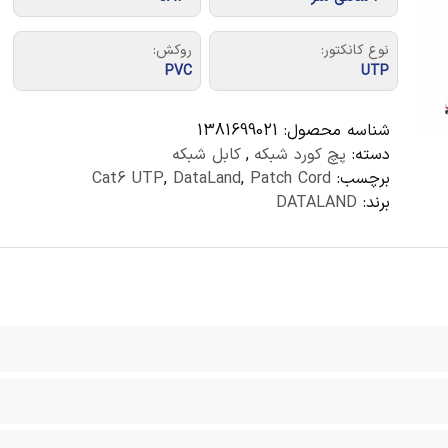
نوع کانکتور:
روکش:
PVC
UTP
شناسه محصول:
1381699021
دسته:
پچ کورد شبکه
,
کابل شبکه
برچسب:
Patch Cord
,
DataLand
,
Cat6 UTP
برند:
DATALAND