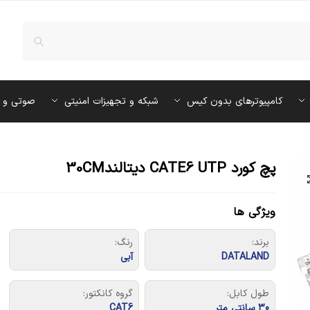
کامپیوترهای بدون کیس
شبکه و تجهیزات امنیتی
صوتی و 
پچ کورد CATE6 UTP دیتالند30CM
ویژگی ها
برند:
رنگ:
DATALAND
آبی
طول کابل:
گروه کانکتور:
30 سانتی متر
CAT6