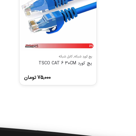
پچ کورد شبکه
,
کابل شبکه
پچ کورد TSCO CAT 6 30CM
75,000
تومان