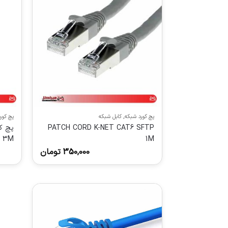
پچ کورد شبکه
,
کابل شبکه
پچ کور
PATCH CORD K-NET CAT6 SFTP
3M
1M
350,000
تومان