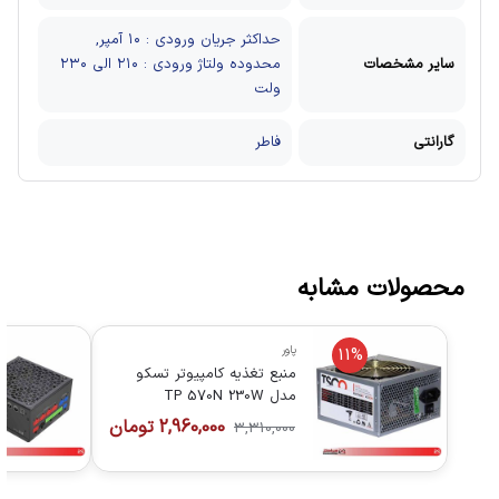
حداکثر جریان ورودی : ۱۰ آمپر,
سایر مشخصات
محدوده ولتاژ ورودی : ۲۱۰ الی ۲۳۰
ولت
گارانتی
فاطر
محصولات مشابه
پاور
11%
منبع تغذیه کامپیوتر تسکو
مدل TP 570N 230W
2,960,000
تومان
3,310,000