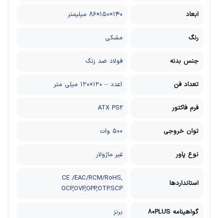
ابعاد
۱۴۰×۱۵۰×۸۶ میلیمتر
رنگ
مشکی
جنس بدنه
فولاد ضد زنگ
تعداد فن
1عدد – ۱۲۰×۱۲۰ میلی متر
فرم فاکتور
ATX PS2
توان خروجی
۵۰۰ وات
نوع پاور
غیر ماژولار
CE /EAC/RCM/RoHS,
استانداردها
OCP,OVP,OPP,OTP.SCP
گواهینامه 80PLUS
برنز