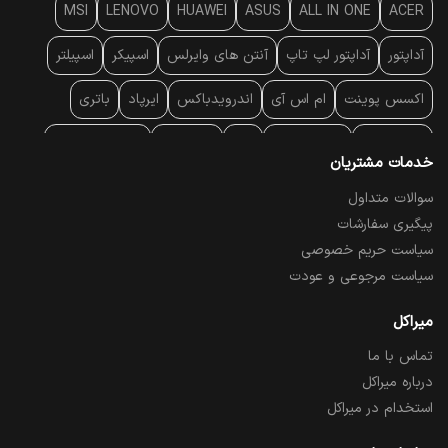
MSI
LENOVO
HUAWEI
ASUS
ALL IN ONE
ACER
آداپتور
آداپتور لپ تاپ
آنتن‌ های وایرلس
اسپیکر
اسپیلتر
اکسس پوینت
ام اس آی
اندرویدباکس
ایرپاد
باتری
بارکد خوان
برند لپ تاپ
پاور
پاور بانک
پایه خنک کننده
خدمات مشتریان
پایه سقفی
پایه نگهدارنده
پچ کورد شبکه
پد موس
پردازنده
سوالات متداول
پیگیری سفارشات
پرده نمایش
پرینتر حرارتی
پرینتر لیبل - بارکد
پرینتر لیزری
سیاست حریم خصوصی
تبلت و موبایل
تجهیزات پسیو شبکه
تلفن رومیزی تحت شبکه
سیاست مرجوعی و عودت
تلویزیون
چراغ مطالعه
حافظه SSD
خمیر سیلیکون
میراکل
تماس با ما
درایو نوری
درایو نوری اکسترنال
دستگاه حضور غیاب
درباره میراکل
دستگاه ضبط تصاویر
دسته بازی
دوربین مدار بسته
رک
استخدام در میراکل