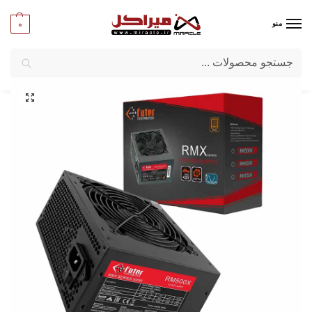
0
منو
جستجو
میراکل
/
کامپیوتر
/
قطعات اصلی
/
پاور