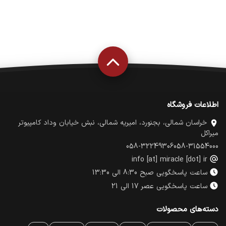
اطلاعات فروشگاه
خراسان شمالی، بجنورد، امیریه شمالی، نبش خیابان وداد کامپیوتر
میراکل
058-32249306
058-31554000
info [at] miracle [dot] ir
ساعت پاسخگویی صبح 8:30 الی 13:30
ساعت پاسخگویی عصر 17 الی 21
دسته‌های محصولات