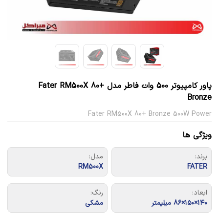
پاور کامپیوتر 500 وات فاطر مدل Fater RM500X 80+
Bronze
Fater RM500X 80+ Bronze 500W Power
ویژگی ها
برند:
مدل:
RM500X
FATER
ابعاد:
رنگ:
۱۴۰×۱۵۰×۸۶ میلیمتر
مشکی