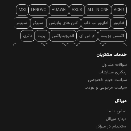
MSI
LENOVO
HUAWEI
ASUS
ALL IN ONE
ACER
آداپتور
آداپتور لپ تاپ
آنتن‌ های وایرلس
اسپیکر
اسپیلتر
اکسس پوینت
ام اس آی
اندرویدباکس
ایرپاد
باتری
بارکد خوان
برند لپ تاپ
پاور
پاور بانک
پایه خنک کننده
خدمات مشتریان
پایه سقفی
پایه نگهدارنده
پچ کورد شبکه
پد موس
پردازنده
سوالات متداول
پیگیری سفارشات
پرده نمایش
پرینتر حرارتی
پرینتر لیبل - بارکد
پرینتر لیزری
سیاست حریم خصوصی
تبلت و موبایل
تجهیزات پسیو شبکه
تلفن رومیزی تحت شبکه
سیاست مرجوعی و عودت
تلویزیون
چراغ مطالعه
حافظه SSD
خمیر سیلیکون
میراکل
تماس با ما
درایو نوری
درایو نوری اکسترنال
دستگاه حضور غیاب
درباره میراکل
دستگاه ضبط تصاویر
دسته بازی
دوربین مدار بسته
رک
استخدام در میراکل