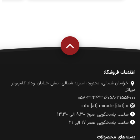
اطلاعات فروشگاه
خراسان شمالی، بجنورد، امیریه شمالی، نبش خیابان وداد کامپیوتر
میراکل
058-32249306
058-31554000
info [at] miracle [dot] ir
ساعت پاسخگویی صبح 8:30 الی 13:30
ساعت پاسخگویی عصر 17 الی 21
دسته‌های محصولات