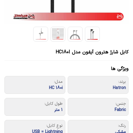
کابل شارژ هترون آیفون مدل HC180I
ویژگی ها
برند:
مدل:
HC 180i
Hatron
جنس:
طول کابل:
Fabric
1 متر
رنگ:
نوع کابل:
مشکی
USB = Lightning