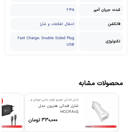
شدت جریان آمپر
2.4A
فانکشن
انتقال اطلاعات و شارژ
Fast Charge، Double Sided Plug
تکنولوژی
USB
محصولات مشابه
شارژر فندکی خودرو
,
لوازم جانبی موبایل وتبلت
%
شارژر فندکی هترون مدل
HCC2180Q
330,000
تومان