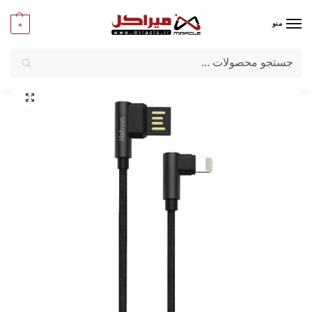
0
منو
جستجو
میراکل
/
تبلت و موبایل
/
لوازم جانبی موبایل وتبلت
/
کابل شارژر