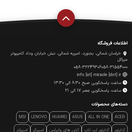
اطلاعات فروشگاه
خراسان شمالی، بجنورد، امیریه شمالی، نبش خیابان وداد کامپیوتر
میراکل
058-32249306
058-31554000
info [at] miracle [dot] ir
ساعت پاسخگویی صبح 8:30 الی 13:30
ساعت پاسخگویی عصر 17 الی 21
دسته‌های محصولات
MSI
LENOVO
HUAWEI
ASUS
ALL IN ONE
ACER
آداپتور
آداپتور لپ تاپ
آنتن‌ های وایرلس
اسپیکر
اسپیلتر