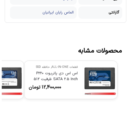
گارانتی
الماس رایان ایرانیان
محصولات مشابه
قطعات ALL-IN-ONE
,
حافظه SSD
اس اس دی پاتریوت P220
SATA 2.5 Inch ظرفیت 512
گیگابایت
12,400,000
تومان