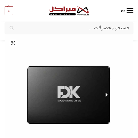
0
منو
جستجو
میراکل
/
کامپیوتر
/
قطعات اصلی
/
حافظه SSD