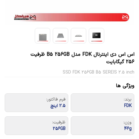
اس اس دی اینترنال FDK مدل B5 256GB ظرفیت
256 گیگابایت
SSD FDK 256GB B5 SEREIS 2.5 inch
ویژگی ها
برند:
فرم فاکتور:
FDK
2.5 اینچ
وزن:
ظرفیت:
256GB
46g