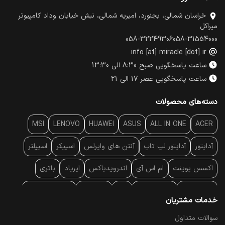
خراسان شمالی، بجنورد، امیریه شمالی، نبش خیابان وداد کامپیوتر
میراکل
058-32249306
058-31554000
info [at] miracle [dot] ir
ساعت پاسخگویی صبح 8:30 الی 13:30
ساعت پاسخگویی عصر 17 الی 21
دسته‌های محصولات
MSI
LENOVO
HUAWEI
ASUS
ALL IN ONE
ACER
آداپتور
آداپتور لپ تاپ
آنتن‌ های وایرلس
اسپیکر
اسپیلتر
اکسس پوینت
ام اس آی
اندرویدباکس
ایرپاد
باتری
بارکد خوان
برند لپ تاپ
پاور
پاور بانک
پایه خنک کننده
خدمات مشتریان
پایه سقفی
پایه نگهدارنده
پچ کورد شبکه
پد موس
پردازنده
سوالات متداول