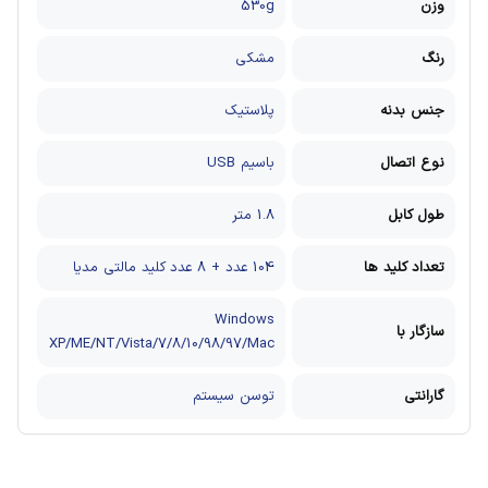
وزن
530g
رنگ
مشکی
جنس بدنه
پلاستیک
نوع اتصال
باسیم USB
طول کابل
1.8 متر
تعداد کلید ها
104 عدد + 8 عدد کلید مالتی مدیا
Windows
سازگار با
XP/ME/NT/Vista/7/8/10/98/97/Mac
گارانتی
توسن سیستم