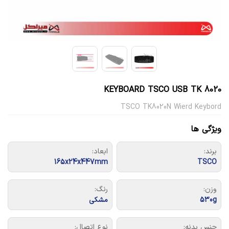
KEYBOARD TSCO USB TK 8020
TSCO TK8020N Wierd Keybord
ویژگی ها
برند:
ابعاد:
165x24x447mm
TSCO
وزن:
رنگ:
530g
مشکی
جنس بدنه:
نوع اتصال: