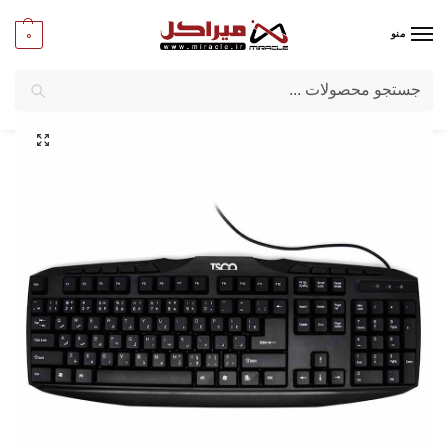
0
منو
جستجو
میراکل
/
کامپیوتر
/
قطعات جانبی
/
صفحه کلید