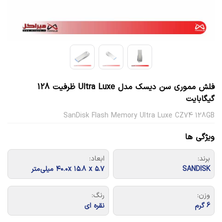
فلش مموری سن دیسک مدل Ultra Luxe ظرفیت 128
گیگابایت
SanDisk Flash Memory Ultra Luxe CZ74 128GB
ویژگی ها
برند:
ابعاد:
SANDISK
۴۰.۰x ۱۵.۸ x ۵.۷ میلی‌متر
وزن:
رنگ:
6 گرم
نقره ای