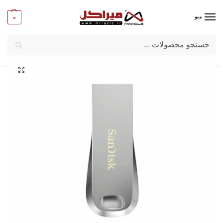
0
منو
جستجو
میراکل
/
کامپیوتر
/
قطعات جانبی
/
فلش مموری