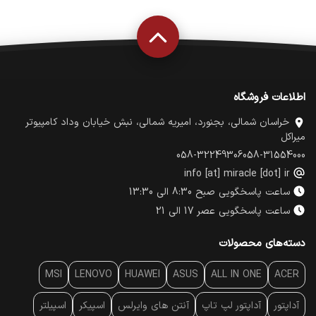
اطلاعات فروشگاه
خراسان شمالی، بجنورد، امیریه شمالی، نبش خیابان وداد کامپیوتر
میراکل
058-32249306
058-31554000
info [at] miracle [dot] ir
ساعت پاسخگویی صبح 8:30 الی 13:30
ساعت پاسخگویی عصر 17 الی 21
دسته‌های محصولات
MSI
LENOVO
HUAWEI
ASUS
ALL IN ONE
ACER
آداپتور
آداپتور لپ تاپ
آنتن‌ های وایرلس
اسپیکر
اسپیلتر