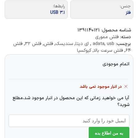
جنس:
رابط‌ها:
فلز
USB ۳.۱
شناسه محصول:
1391140121
دسته:
فلش مموری
برچسب:
usb
,
adata
,
ای دیتا
,
سندیسک
,
فلش
,
فلش 32
,
فلش
64
,
فلش سرعت بالا
,
کیوکسیا
اتمام موجودی
در انبار موجود نمی باشد
آیا می خواهید زمانی که این محصول در انبار موجود شد،مطلع
شوید؟
به من اطلاع بده