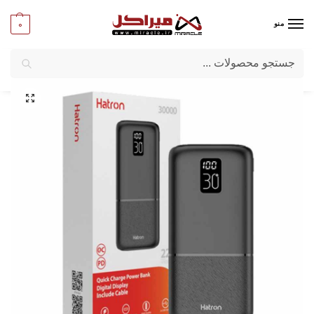
0
منو
جستجو
میراکل
/
کامپیوتر
/
قطعات جانبی
/
پاور بانک