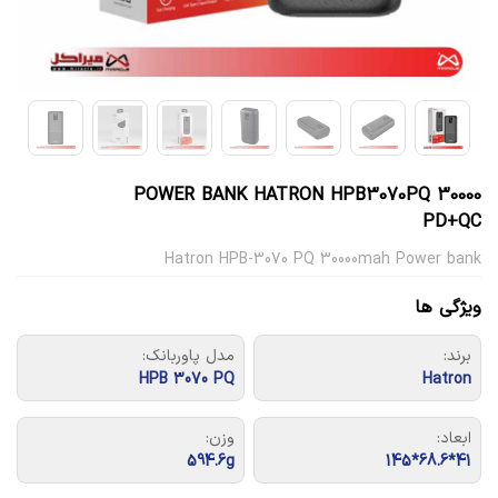
POWER BANK HATRON HPB3070PQ 30000
PD+QC
Hatron HPB-3070 PQ 30000mah Power bank
ویژگی ها
برند:
مدل پاوربانک:
HPB 3070 PQ
Hatron
ابعاد:
وزن:
594.6g
41*68.6*145