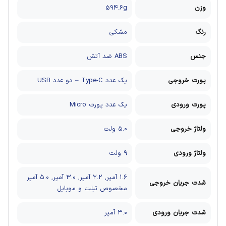
وزن
594.6g
رنگ
مشکی
جنس
ABS ضد آتش
پورت خروجی
یک عدد Type-C – دو عدد USB
پورت ورودی
یک عدد پورت Micro
ولتاژ خروجی
۵.۰ ولت
ولتاژ ورودی
۹ ولت
۱.۶ آمپر, ۲.۲ آمپر, ۳.۰ آمپر, ۵.۰ آمپر
شدت جریان خروجی
مخصوص تبلت و موبایل
شدت جریان ورودی
۳.۰ آمپر