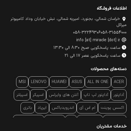
اطلاعات فروشگاه
خراسان شمالی، بجنورد، امیریه شمالی، نبش خیابان وداد کامپیوتر
میراکل
058-32249306
058-31554000
info [at] miracle [dot] ir
ساعت پاسخگویی صبح 8:30 الی 13:30
ساعت پاسخگویی عصر 17 الی 21
دسته‌های محصولات
MSI
LENOVO
HUAWEI
ASUS
ALL IN ONE
ACER
آداپتور
آداپتور لپ تاپ
آنتن‌ های وایرلس
اسپیکر
اسپیلتر
اکسس پوینت
ام اس آی
اندرویدباکس
ایرپاد
باتری
بارکد خوان
برند لپ تاپ
پاور
پاور بانک
پایه خنک کننده
خدمات مشتریان