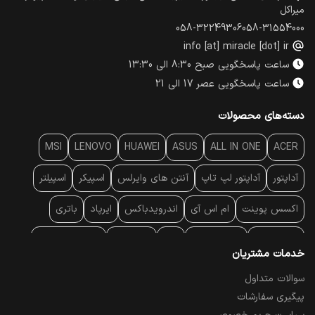
میراکل
058-32249306
058-31554000
info [at] miracle [dot] ir
ساعت پاسخگویی صبح 8:30 الی 13:30
ساعت پاسخگویی عصر 17 الی 21
دسته‌های محصولات
MSI
LENOVO
HUAWEI
ASUS
ALL IN ONE
ACER
آداپتور
آداپتور لپ تاپ
آنتن‌ های وایرلس
اسپیکر
اسپیلتر
اکسس پوینت
ام اس آی
اندرویدباکس
ایرپاد
باتری
بارکد خوان
برند لپ تاپ
پاور
پاور بانک
پایه خنک کننده
خدمات مشتریان
پایه سقفی
پایه نگهدارنده
پچ کورد شبکه
پد موس
پردازنده
سوالات متداول
پیگیری سفارشات
پرده نمایش
پرینتر حرارتی
پرینتر لیبل - بارکد
پرینتر لیزری