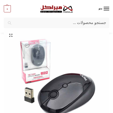
0
منو
جستجو
میراکل
/
کامپیوتر
/
قطعات جانبی
/
ماوس