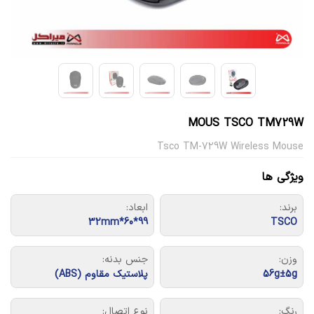
MOUS TSCO TM729W
Tsco TM-729W Wireless Mouse
ویژگی ها
برند:
ابعاد:
99*60*32mm
TSCO
وزن:
جنس بدنه:
56g±5g
پلاستیک مقاوم (ABS)
رنگ:
نوع اتصال: