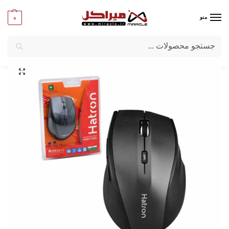
0
منو
جستجو
میراکل
/
کامپیوتر
/
قطعات جانبی
/
ماوس