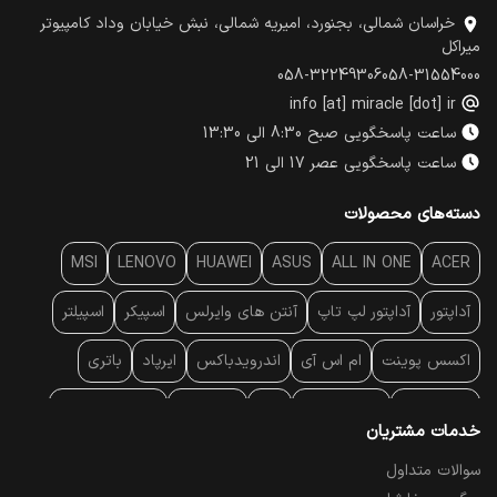
خراسان شمالی، بجنورد، امیریه شمالی، نبش خیابان وداد کامپیوتر
میراکل
058-32249306
058-31554000
info [at] miracle [dot] ir
ساعت پاسخگویی صبح 8:30 الی 13:30
ساعت پاسخگویی عصر 17 الی 21
دسته‌های محصولات
MSI
LENOVO
HUAWEI
ASUS
ALL IN ONE
ACER
آداپتور
آداپتور لپ تاپ
آنتن‌ های وایرلس
اسپیکر
اسپیلتر
اکسس پوینت
ام اس آی
اندرویدباکس
ایرپاد
باتری
بارکد خوان
برند لپ تاپ
پاور
پاور بانک
پایه خنک کننده
خدمات مشتریان
پایه سقفی
پایه نگهدارنده
پچ کورد شبکه
پد موس
پردازنده
سوالات متداول