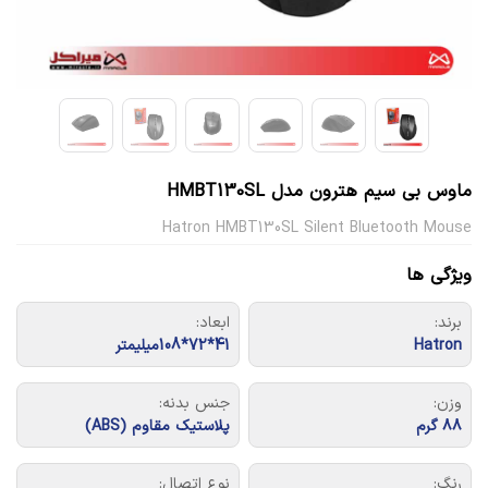
ماوس بی سیم هترون مدل HMBT130SL
Hatron HMBT130SL Silent Bluetooth Mouse
ویژگی ها
برند:
ابعاد:
Hatron
41*72*108میلیمتر
وزن:
جنس بدنه:
۸۸ گرم
پلاستیک مقاوم (ABS)
رنگ:
نوع اتصال: