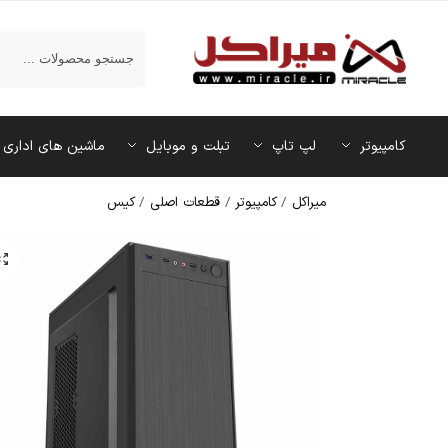
جستجو
کامپیوتر
لپ تاپ
تبلت و موبایل
ماشین‌ های اداری
میراکل
/
کامپیوتر
/
قطعات اصلی
/
کیس