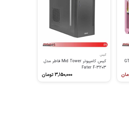
کیس
GT-AQ12-
کیس کامپیوتر Mid Tower فاطر مدل
Fater F-3203
مان
3,150,000
تومان