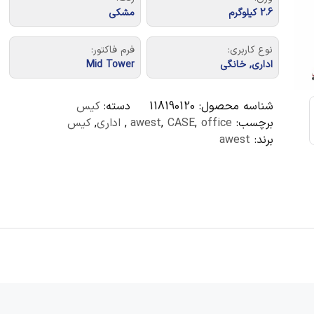
2.6 کیلوگرم
مشکی
نوع کاربری:
فرم فاکتور:
اداری, خانگی
Mid Tower
شناسه محصول:
118190120
دسته:
کیس
برچسب:
office
,
CASE
,
awest
,
اداری
,
کیس
برند:
awest