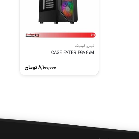
کیس
,
گیمینگ
CASE FATER FG740M
8,100,000
تومان