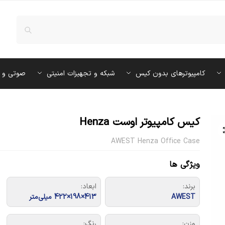
کامپیوترهای بدون کیس
شبکه و تجهیزات امنیتی
صوتی و 
کیس کامپیوتر اوست Henza
AWEST Henza Office Case
ویژگی ها
برند:
ابعاد:
AWEST
413×198×422 میلی‌متر
وزن:
رنگ: