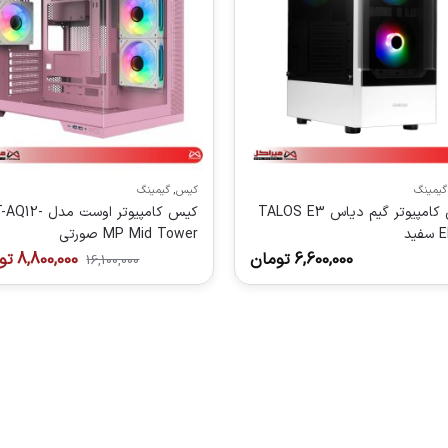
گیمینگ
کیس
,
گیمینگ
کیس کامپیوتر گیم دیاس TALOS E3
کیس کامپیوتر اوست مدل 
ید
MP Mid Tower صورتی
6,600,000
تومان
8,800,000
تو
16,100,000