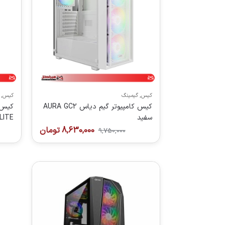
کیس
,
گیمینگ
کیس
,
کیس کامپیوتر گیم دیاس AURA GC2
سفید
ELITE سف
8,630,000
تومان
9,750,000