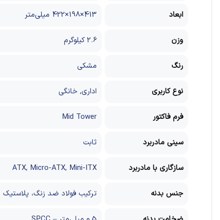
ابعاد
413×198×422 میلی‌متر
وزن
2.6 کیلوگرم
رنگ
مشکی
نوع کاربری
اداری, خانگی
فرم فاکتور
Mid Tower
سینی مادربرد
ثابت
سازگاری با مادربرد
ATX, Micro-ATX, Mini-ITX
جنس بدنه
ترکیب فولاد ضد زنگ، پلاستیک 
ضخامت بدنه
0.5 میلی‌متر – SPCC