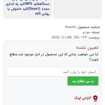
دستگاهکلید WPSکلید راه‌ اندازی
مجدد (Reset)کلید خاموش یا
روشن wifi
شناسه محصول:
2010111
دسته:
مودم
برچسب:
ADSL D-LINL DSL-124
تعیین نشده
آیا می خواهید زمانی که این محصول در انبار موجود شد،مطلع
شوید؟
به من اطلاع بده
گارانتی آونگ