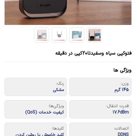
فتوکپی سیاه وسفیدتا20کپی در دقیقه
ویژگی ها
وزن:
رنگ:
145 گرم
مشکی
قدرت انتقال:
ویژگی‌ها:
17.6dBm
کیفیت خدمات (QoS)
اتصالات:
کلیدها:
DDNS
کلید خاموش یا روشن کردن