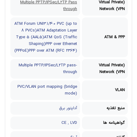
Multiple PPTP/IPSec/L2TP Pass
(Virtual Private
through
Network (VPN
ATM Forum UNI3.1/4.0 PVC (up to
8 PVCs)ATM Adaptation Layer
Type 5 (AAL5)ATM QoS (Traffic
ATM & PPP
Shaping)PPP over Ethernet
(PPPoE)PPP over ATM (RFC 2364)
Multiple PPTP/IPSec/L2TP pass-
(Virtual Private
through
Network (VPN
PVC/VLAN port mapping (bridge
VLAN
mode)
منبع تغذیه
آداپتور برق
گواهینامه‌ ها
CE , LVD