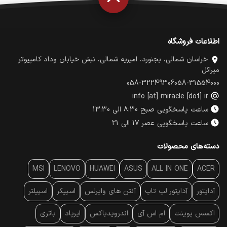
اطلاعات فروشگاه
خراسان شمالی، بجنورد، امیریه شمالی، نبش خیابان وداد کامپیوتر
میراکل
058-32249306
058-31554000
info [at] miracle [dot] ir
ساعت پاسخگویی صبح 8:30 الی 13:30
ساعت پاسخگویی عصر 17 الی 21
دسته‌های محصولات
MSI
LENOVO
HUAWEI
ASUS
ALL IN ONE
ACER
آداپتور
آداپتور لپ تاپ
آنتن‌ های وایرلس
اسپیکر
اسپیلتر
اکسس پوینت
ام اس آی
اندرویدباکس
ایرپاد
باتری