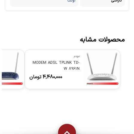
گارانتی
آونگ
محصولات مشابه
مودم
MODEM ADSL TPLINK TD-
W 8961N
4,480,000
تومان