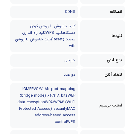
اتصالات
DDNS
کلید خاموش یا روشن کردن
دستگاهکلید WPSکلید راه‌ اندازی
کلیدها
مجدد (Reset)کلید خاموش یا روشن
wifi
نوع آنتن
خارجی
تعداد آنتن
دو عدد
IGMPPVC/VLAN port mapping
(bridge mode) 64/128 bitsWEP
data encryptionWPA/WPA2 (Wi-Fi
امنیت بی‌سیم
Protected Access) securityMAC
address-based access
controlWPS