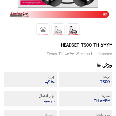
HEADSET TSCO TH 5343
Tesco TH 5343 Wireless Headphones
ویژگی ها
برند:
وزن:
TSCO
50 گرم
مدل:
نوع اتصال:
TH 5343
بی سیم
نوع رابط:
بلوتوث: