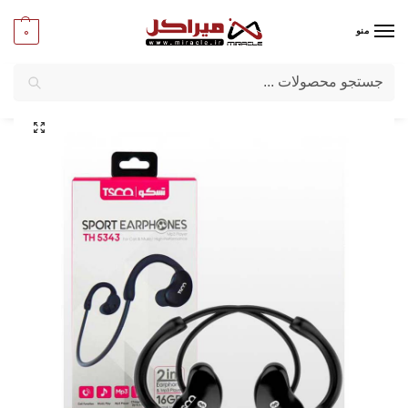
0
منو
جستجو
میراکل
/
کامپیوتر
/
قطعات جانبی
/
هدست و هدفون