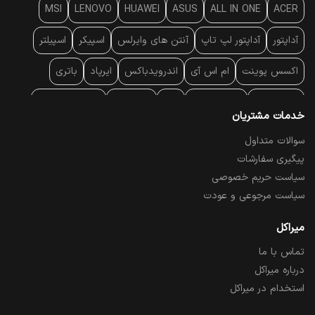
MSI
LENOVO
HUAWEI
ASUS
ALL IN ONE
ACER
آداپتور
آداپتور لپ تاپ
آنتن‌ های وایرلس
اسپیکر
اسپیلتر
اکسس پوینت
ام اس آی
اندرویدباکس
ایرپاد
باتری
بارکد خوان
برند لپ تاپ
پاور
پاور بانک
پایه خنک کننده
خدمات مشتریان
پایه سقفی
پایه نگهدارنده
پچ کورد شبکه
پد موس
پردازنده
سوالات متداول
پیگیری سفارشات
پرده نمایش
پرینتر حرارتی
پرینتر لیبل - بارکد
پرینتر لیزری
سیاست حریم خصوصی
تبلت و موبایل
تجهیزات پسیو شبکه
تلفن رومیزی تحت شبکه
سیاست مرجوعی و عودت
تلویزیون
چراغ مطالعه
حافظه SSD
خمیر سیلیکون
میراکل
تماس با ما
درایو نوری
درایو نوری اکسترنال
دستگاه حضور غیاب
درباره میراکل
دستگاه ضبط تصاویر
دسته بازی
دوربین مدار بسته
رک
استخدام در میراکل