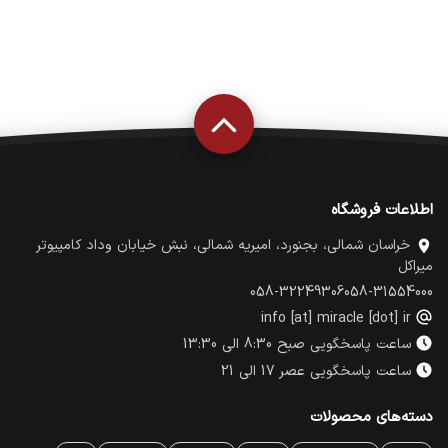
اطلاعات فروشگاه
خراسان شمالی، بجنورد، امیریه شمالی، نبش خیابان وداد کامپیوتر
میراکل
058-32249306
058-31554000
info [at] miracle [dot] ir
ساعت پاسخگویی صبح 8:30 الی 13:30
ساعت پاسخگویی عصر 17 الی 21
دسته‌های محصولات