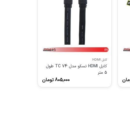
کابل HDMI
کابل HDMI تسکو مدل TC 74 طول
5 متر
مان
805,000
تومان