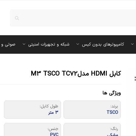
کامپیوترهای بدون کیس
شبکه و تجهیزات امنیتی
صوتی و 
کابل HDMI مدلM3 TSCO TC72
ویژگی ها
برند:
طول کابل:
TSCO
3 متر
رنگ:
جنس:
مشکی
PVC