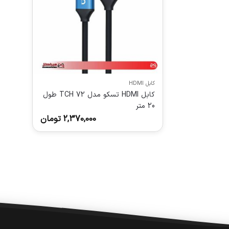
کابل HDMI
کابل HDMI تسکو مدل TCH 72 طول
20 متر
2,370,000
تومان