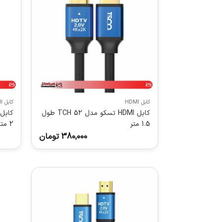
کابل HDMI
کابل HDMI
کابل HDMI تسکو مدل TCH 52 طول
1.5 متر
2 متر
380,000
تومان