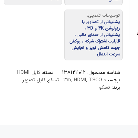
توضیحات تکمیلی:
پشتیبانی از تصاویر با
رزولوشن 4K و 3D ،
پشتیبانی از صدای دالبی ،
قابلیت اشتراک شبکه ، روکش
جهت کاهش نویز و افزایش
سرعت انتقال
شناسه محصول:
1381211012
دسته:
کابل HDMI
برچسب:
TSCO
,
HDMI
,
3m
,
تسکو
,
کابل تصویر
برند:
تسکو