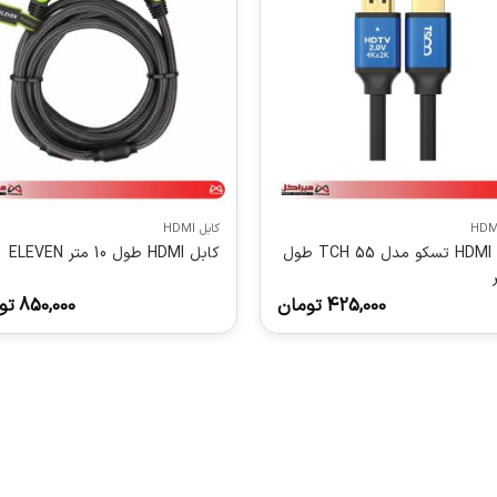
کابل HDMI
کابل HDMI تسکو مدل TCH 55 طول
کابل HDMI طول 10 متر ELEVEN
425,000
تومان
850,000
تو