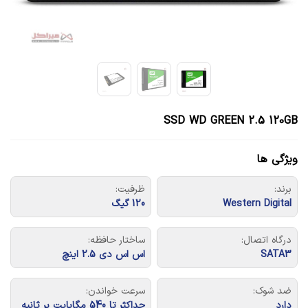
SSD WD GREEN 2.5 120GB
ویژگی ها
برند:
ظرفیت:
Western Digital
120 گیگ
درگاه اتصال:
ساختار حافظه:
SATA3
اس اس دی 2.5 اینچ
ضد شوک:
سرعت خواندن:
دارد
حداکثر تا 540 مگابایت بر ثانیه