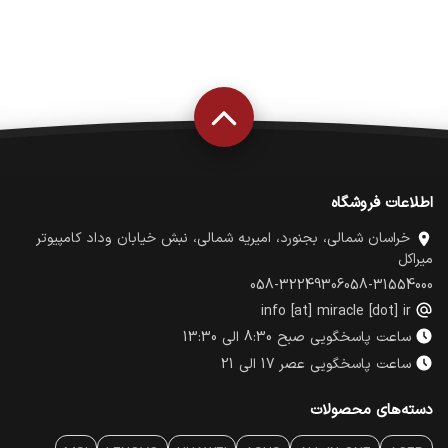
اطلاعات فروشگاه
خراسان شمالی، بجنورد، امیریه شمالی، نبش خیابان وداد کامپیوتر
میراکل
058-32249306
058-31554000
info [at] miracle [dot] ir
ساعت پاسخگویی صبح 8:30 الی 13:30
ساعت پاسخگویی عصر 17 الی 21
دسته‌های محصولات