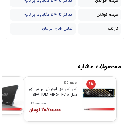
سرعت خواندن
حداکثر تا 540 مگابایت بر ثانیه
سرعت نوشتن
حداکثر تا 540 مگابایت بر ثانیه
گارانتی
الماس رایان ایرانیان
محصولات مشابه
حافظه SSD
1%
اس اس دی اینترنال ام اس آی
مدل SPATIUM M450 PCIe
4.0 NVMe M.2 ظرفیت 500
21,000,000
گیگابایت
20,700,000
تومان