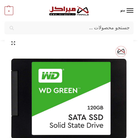
0
منو
جستجو
میراکل
/
کامپیوتر
/
قطعات اصلی
/
حافظه SSD