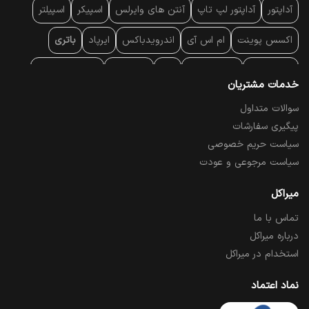
آداپتور
آداپتور لپ تاپ
آنتن‌ های وایرلس
اسپیکر
اسپیلتر
اکسس پوینت
ام اس آی
اندرویدباکس
ایرپاد
باتری
بارکد خوان
برند لپ تاپ
پاور
پاور بانک
پایه خنک کننده
خدمات مشتریان
پایه سقفی
پایه نگهدارنده
پچ کورد شبکه
پد موس
پردازنده
سوالات متداول
پیگیری سفارشات
پرده نمایش
پرینتر حرارتی
پرینتر لیبل - بارکد
پرینتر لیزری
سیاست حریم خصوصی
تبلت و موبایل
تجهیزات پسیو شبکه
تلفن رومیزی تحت شبکه
سیاست مرجوعی و عودت
تلویزیون
چراغ مطالعه
حافظه SSD
خمیر سیلیکون
میراکل
تماس با ما
درایو نوری
درایو نوری اکسترنال
دستگاه حضور غیاب
درباره میراکل
دستگاه ضبط تصاویر
دسته بازی
دوربین مدار بسته
رک
استخدام در میراکل
رم کامپیوتر
رم لپ تاپ
ریبون و رول حرارتی
ساعت هوشمند
نماد اعتماد