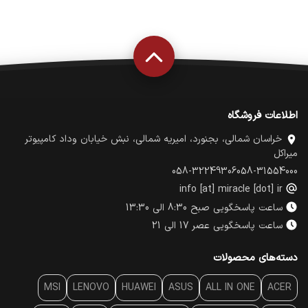
اطلاعات فروشگاه
خراسان شمالی، بجنورد، امیریه شمالی، نبش خیابان وداد کامپیوتر
میراکل
058-32249306
058-31554000
info [at] miracle [dot] ir
ساعت پاسخگویی صبح 8:30 الی 13:30
ساعت پاسخگویی عصر 17 الی 21
دسته‌های محصولات
MSI
LENOVO
HUAWEI
ASUS
ALL IN ONE
ACER