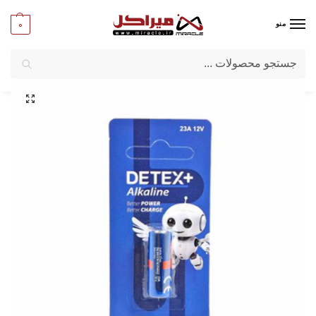
0
منو
جستجو
میراکل
/
باتری