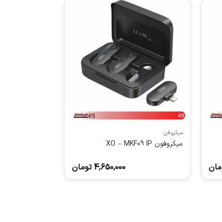
میکروفن
میکروفون XO – MKF09 IP
مان
4,650,000
تومان