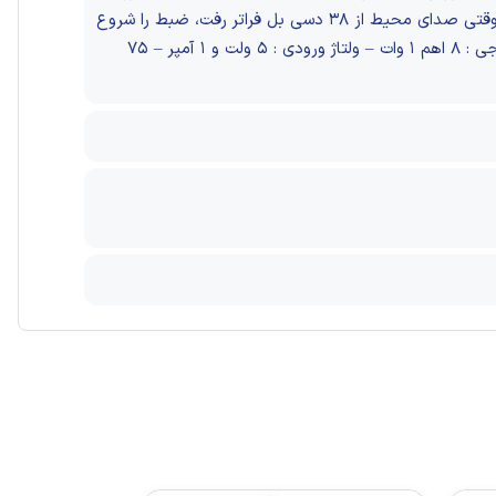
کاهش نویز داخلی کیفیت صدای واضح را در هر محیطی تضمین می کند – ضبط هوشمند فعال با صدا – وقتی صدای محیط از ۳۸ دسی بل فراتر رفت، ضبط را شروع
می‌کند و زمانی که صدای آن به زیر می‌رسد، مکث می‌کند. – فرکانس ۲۰Hz الی ۱۰KHz – حداکثر توان خروجی : ۸ اهم ۱ وات – ولتاژ ورودی : ۵ ولت و ۱ آمپر – ۷۵