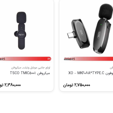
فن
لوازم جانبی موبایل وتبلت
,
میکروفن
XO – MKF08A*TYP
میکروفن TSCO TMIC5001
2,750,000
تومان
2,380,000
تو