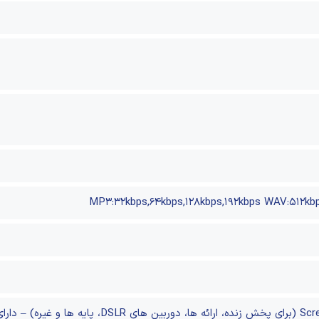
MP۳:۳۲kbps,۶۴kbps,۱۲۸kbps,۱۹۲kbps WAV:۵۱۲kbp
دارای رابط ۱/۴ اینچی Screw Thread (برای پخش 