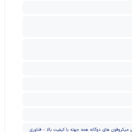
زنده، ارائه ها، دوربین های DSLR، پایه ها و غیره) – دارای میکروفون های دوگانه همه جهته با کیفیت بالا – فناوری