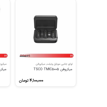
لوازم جانبی موبایل وتبلت
,
میکروفن
میکرو
میکروفن TSCO TMIC5005
میکروفون E.C
4,100,000
تومان