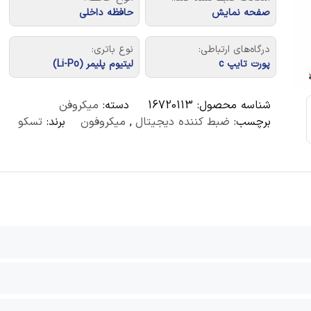
صفحه نمایش
حافظه داخلی
درگاه‌های ارتباطی:
نوع باتری:
پورت تایپ c
لیتیوم پلیمر (Li-Po)
شناسه محصول:
16720113
دسته:
میکروفن
برچسب:
ضبط کننده دیجیتال
,
میکروفون
برند:
تسکو