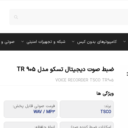
کامپیوترهای بدون کیس
شبکه و تجهیزات امنیتی
صوتی و 
ضبط صوت دیجیتال تسکو مدل TR 905
VOICE RECORDER TSCO TR905
ویژگی ها
برند:
فرمت صوتی قابل پخش:
WAV / MP۳
TSCO
امکانات ضبط کننده صدا:
انواع حافظه: