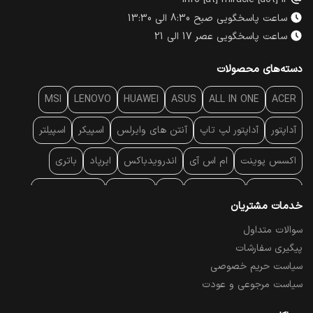
info [at] miracle [dot] ir
ساعت پاسخگویی صبح 8:30 الی 13:30
ساعت پاسخگویی عصر 17 الی 21
دسته‌های محصولات
MSI
LENOVO
HUAWEI
ASUS
ALL IN ONE
ACER
آداپتور
آداپتور لپ تاپ
آنتن‌ های وایرلس
اسپیکر
اسپیلتر
اکسس پوینت
ام اس آی
اندرویدباکس
ایرپاد
باتری
بارکد خوان
برند لپ تاپ
پاور
پاور بانک
پایه خنک کننده
خدمات مشتریان
پایه سقفی
پایه نگهدارنده
پچ کورد شبکه
پد موس
پردازنده
سوالات متداول
پیگیری سفارشات
پرده نمایش
پرینتر حرارتی
پرینتر لیبل - بارکد
پرینتر لیزری
سیاست حریم خصوصی
تبلت و موبایل
تجهیزات پسیو شبکه
تلفن رومیزی تحت شبکه
سیاست مرجوعی و عودت