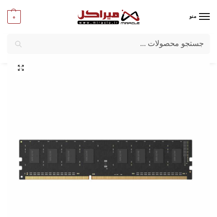
0
منو
جستجو
میراکل
/
کامپیوتر
/
قطعات اصلی
/
رم کامپیوتر