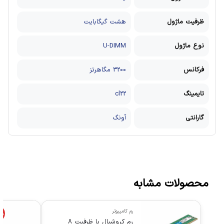
ظرفیت ماژول
هشت گیگابایت
نوع ماژول
U-DIMM
فرکانس
3200 مگاهرتز
تایمینگ
cl22
گارانتی
آونگ
محصولات مشابه
رم کامپیوتر
%
رم کروشیال با ظرفیت 8