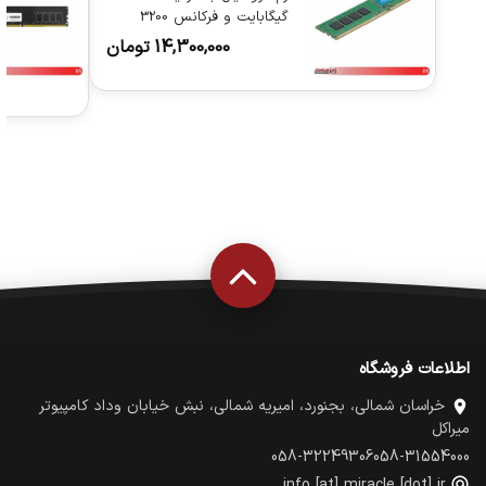
گیگابایت و فرکانس 3200
مگاهرتز
14,300,000
تومان
اطلاعات فروشگاه
خراسان شمالی، بجنورد، امیریه شمالی، نبش خیابان وداد کامپیوتر
میراکل
058-32249306
058-31554000