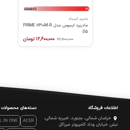
مادربرد
,
گیمینگ
مادربرد ایسوس مدل PRIME H610M-R
D5
12,600,000
تومان
12,800,000
اطلاعات فروشگاه
دسته‌های محصولات
خراسان شمالی، بجنورد، امیریه شمالی،
L IN ONE
ACER
نبش خیابان وداد کامپیوتر میراکل