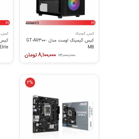
کیس
,
گیمینگ
کیس
,
کیس گیمینگ اوست مدل GT-AV300-
MB
Elite سفید
8,100,000
تومان
12,000,000
2%