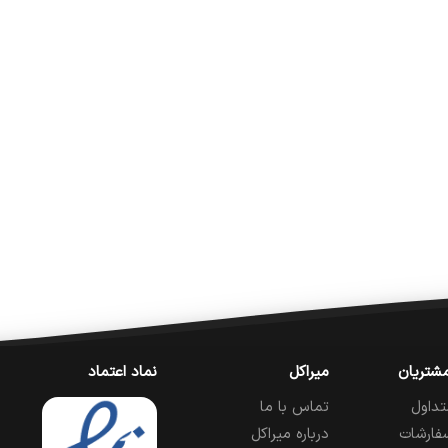
شتریان
میراکل
نماد اعتماد
تداول
تماس با ما
فارشات
درباره میراکل