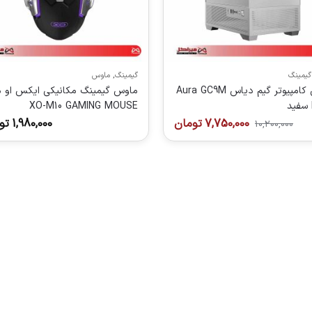
گیمینگ
گیمینگ
,
ماوس
کیس کامپیوتر گیم دیاس Aura GC9M
ماوس گیمینگ مکانیکی ایکس او 
XO-M10 GAMING MOUSE
7,750,000
تومان
1,980,000
تو
10,200,000