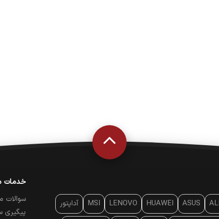
خدمات م
سوالات م
AL
ASUS
HUAWEI
LENOVO
MSI
آداپتور
پیگیری س