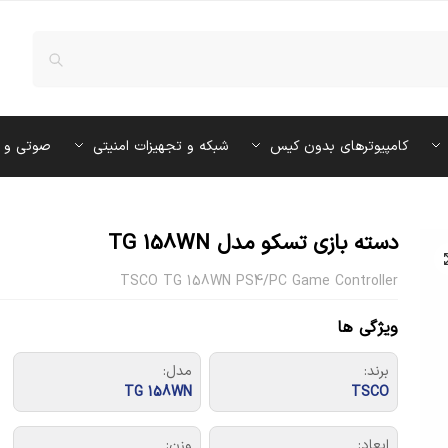
کامپیوترهای بدون کیس
شبکه و تجهیزات امنیتی
صوتی و 
دسته بازی تسکو مدل TG 158WN
TSCO TG 158WN PS4/PC Game Controller
ویژگی ها
برند:
مدل:
TG 158WN
TSCO
ابعاد:
وزن: