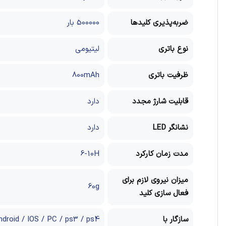
ضربه‌پذیری کلیدها
500000 بار
نوع باتری
لیتیومی
ظرفیت باتری
800mAh
قابلیت شارژ مجدد
دارد
نشانگر LED
دارد
مدت زمان کارکرد
6-10H
میزان نیروی لازم برای
60g
فعال سازی کلید
سازگار با
ndroid / IOS / PC / ps3 / ps4