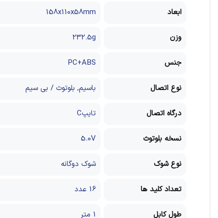
ابعاد
158x110x58mm
وزن
232.5g
جنس
PC+ABS
نوع اتصال
باسیم, بلوتوث / بی سیم
درگاه اتصال
تایپC
نسخه بلوتوث
5.0V
نوع شوک
شوک دوگانه
تعداد کلید ها
16 عدد
طول کابل
1 متر