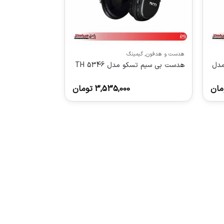
هدست و هدفون
,
گیمینگ
مدل
هدست بی سیم تسکو مدل TH 5346
مان
3,535,000
تومان