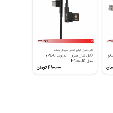
کابل شارژر
,
لوازم جانبی موبایل وتبلت
 به microUSB تسکو
کابل شارژ هترون اندروید TYPE-C
مدل HC180UC
مان
480,000
تومان