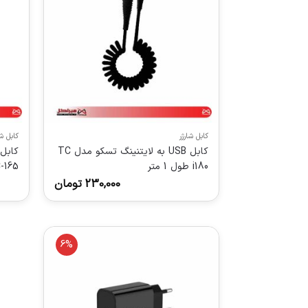
کابل شارژر
کابل شا
کابل USB به لایتنینگ تسکو مدل TC
i180 طول 1 متر
-165
230,000
تومان
6%