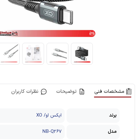
مشخصات فنی
توضیحات
نظرات کاربران
برند
ایکس او/ XO
مدل
NB-Q267