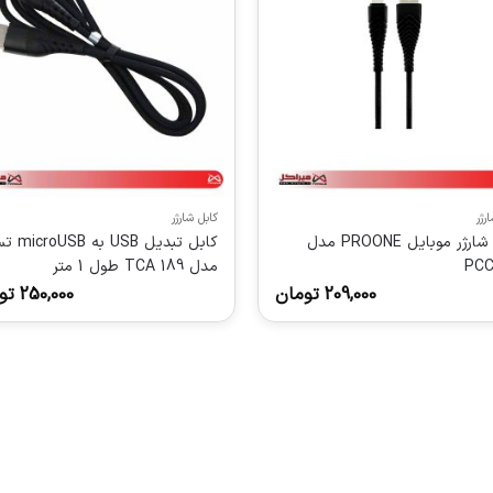
رژر
کابل شارژر
کابل شارژر موبایل PROONE مدل
کابل تبدیل USB
PCC
مدل TCA 189 طول 1 متر
209,000
تومان
250,000
تو