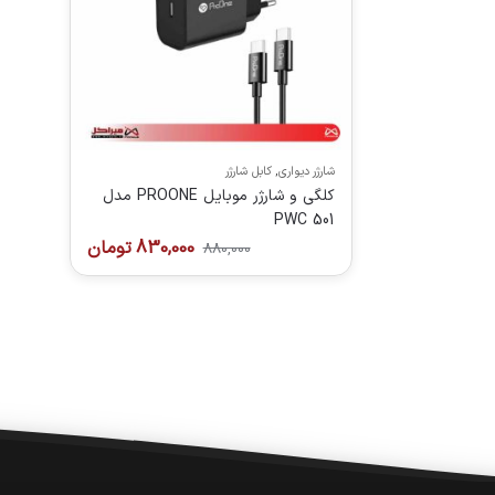
شارژر دیواری
,
کابل شارژر
کلگی و شارژر موبایل PROONE مدل
PWC 501
830,000
تومان
880,000