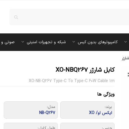
کامپیوترهای بدون کیس
شبکه و تجهیزات امنیتی
صوتی و 
ارژر
کابل شارژر XO-NBQ267
XO-NB-Q267 Type-C To Type-C 60W Cable 1m
ویژگی ها
برند:
مدل:
ایکس او/ XO
NB-Q267
جنس:
طول کابل: