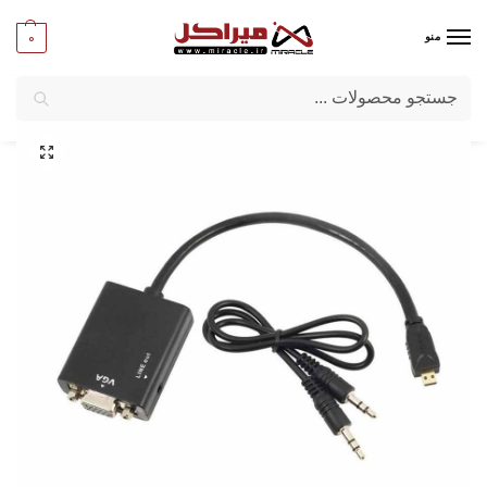
0
منو
جستجو
میراکل
/
کامپیوتر
/
مبدل