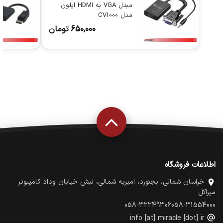
مبدل VGA به HDMI ایلون
مدل CV1000
650,000
تومان
اطلاعات فروشگاه
خراسان شمالی، بجنورد، امیریه شمالی، نبش خیابان وداد کامپیوتر
میراکل
058-32249306
058-31554000
info [at] miracle [dot] ir