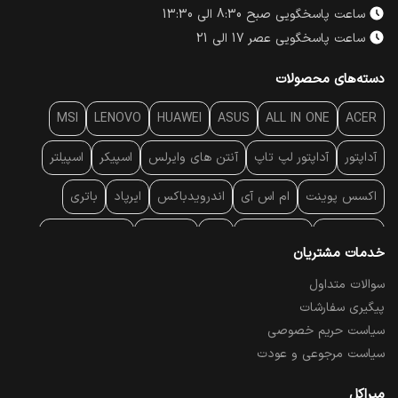
ساعت پاسخگویی صبح 8:30 الی 13:30
ساعت پاسخگویی عصر 17 الی 21
دسته‌های محصولات
MSI
LENOVO
HUAWEI
ASUS
ALL IN ONE
ACER
آداپتور
آداپتور لپ تاپ
آنتن‌ های وایرلس
اسپیکر
اسپیلتر
اکسس پوینت
ام اس آی
اندرویدباکس
ایرپاد
باتری
بارکد خوان
برند لپ تاپ
پاور
پاور بانک
پایه خنک کننده
خدمات مشتریان
پایه سقفی
پایه نگهدارنده
پچ کورد شبکه
پد موس
پردازنده
سوالات متداول
پیگیری سفارشات
پرده نمایش
پرینتر حرارتی
پرینتر لیبل - بارکد
پرینتر لیزری
سیاست حریم خصوصی
تبلت و موبایل
تجهیزات پسیو شبکه
تلفن رومیزی تحت شبکه
سیاست مرجوعی و عودت
تلویزیون
چراغ مطالعه
حافظه SSD
خمیر سیلیکون
میراکل