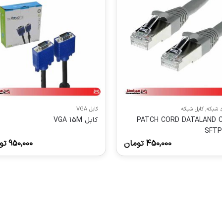
د شبکه
,
کابل شبکه
کابل VGA
PATCH CORD DATALAND 
کابل VGA 15M
SFTP
450,000
تومان
950,000
تو