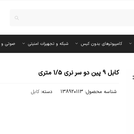
کامپیوترهای بدون کیس
شبکه و تجهیزات امنیتی
صوتی و 
کابل 9 پین دو سر نری 1/5 متری
شناسه محصول:
138920113
دسته:
کابل