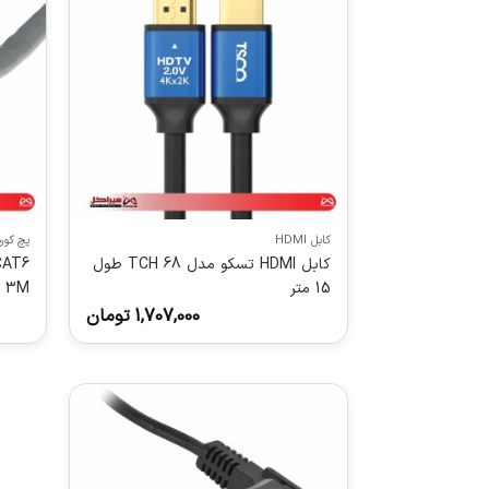
کابل HDMI
پچ کور
کابل HDMI تسکو مدل TCH 68 طول
CAT6
15 متر
 3M
1,707,000
تومان