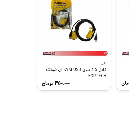
کابل
کابل 1.5 متری KVM USB آی فورتک
IFORTECH
مان
350,000
تومان