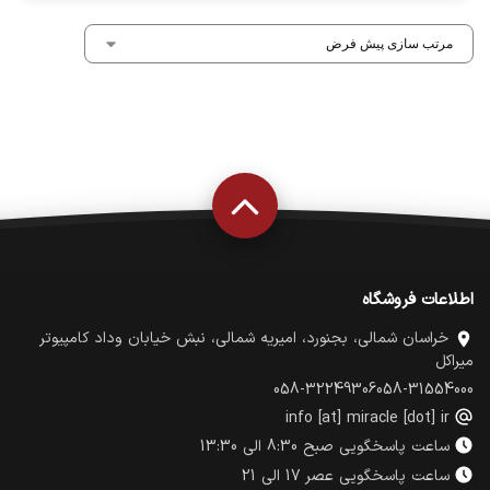
اطلاعات فروشگاه
خراسان شمالی، بجنورد، امیریه شمالی، نبش خیابان وداد کامپیوتر
میراکل
058-32249306
058-31554000
info [at] miracle [dot] ir
ساعت پاسخگویی صبح 8:30 الی 13:30
ساعت پاسخگویی عصر 17 الی 21