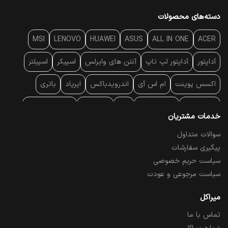
دسته‌های محصولات
MSI
LENOVO
HUAWEI
ASUS
ALL IN ONE
ACER
آداپتور
آداپتور لپ تاپ
آنتن‌ های وایرلس
اسپیکر
اسپیلتر
اکسس پوینت
ام اس آی
اندرویدباکس
ایرپاد
باتری
بارکد خوان
برند لپ تاپ
پاور
پاور بانک
پایه خنک کننده
خدمات مشتریان
پایه سقفی
پایه نگهدارنده
پچ کورد شبکه
پد موس
پردازنده
سوالات متداول
پیگیری سفارشات
پرده نمایش
پرینتر حرارتی
پرینتر لیبل - بارکد
پرینتر لیزری
سیاست حریم خصوصی
تبلت و موبایل
تجهیزات پسیو شبکه
تلفن رومیزی تحت شبکه
سیاست مرجوعی و عودت
تلویزیون
چراغ مطالعه
حافظه SSD
خمیر سیلیکون
میراکل
تماس با ما
درایو نوری
درایو نوری اکسترنال
دستگاه حضور غیاب