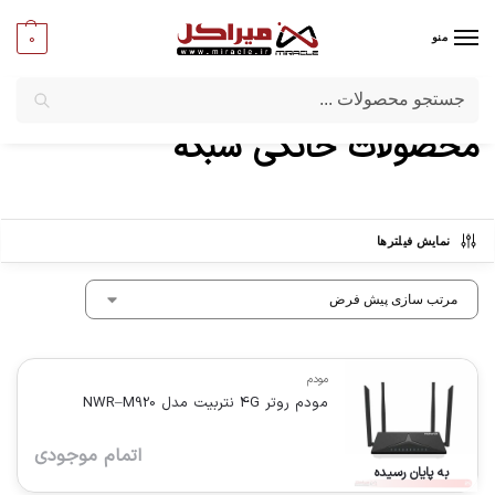
0
منو
جستجو
میراکل
/
محصولات برچسب خورده "محصولات خانگی شبکه"
محصولات خانگی شبکه
نمایش فیلترها
مودم
مودم روتر 4G نتربیت مدل NWR–M920
اتمام موجودی
به پایان رسیده