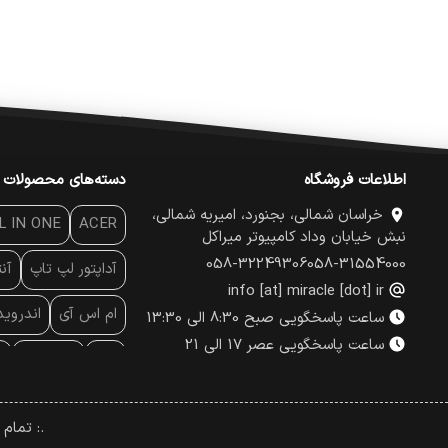
اطلاعات فروشگاه
دسته‌های محصولات
خراسان شمالی، بجنورد، امیریه شمالی،
L IN ONE
ACER
نبش خیابان وداد کامپیوتر میراکل
058-32249306
058-31554000
آداپتور لپ تاپ
آن
info [at] miracle [dot] ir
ام اس آی
اندروی
ساعت پاسخگویی صبح 8:30 الی 13:30
ساعت پاسخگویی عصر 17 الی 21
پاور
پاور بانک
پ
پچ کورد شبکه
پد
.: تمام