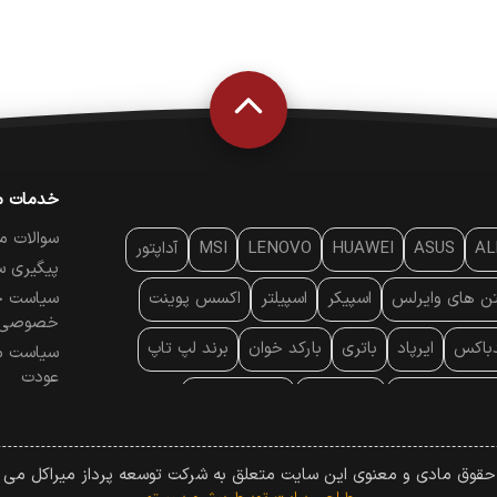
خدمات م
سوالات م
AL
ASUS
HUAWEI
LENOVO
MSI
آداپتور
پیگیری س
تن‌ های وایرلس
اسپیکر
اسپیلتر
اکسس پوینت
سیاست ح
خصوصی
دباکس
ایرپاد
باتری
بارکد خوان
برند لپ تاپ
سیاست م
عودت
ایه خنک کننده
پایه سقفی
پایه نگهدارنده
 موس
پردازنده
پرده نمایش
پرینتر حرارتی
 حقوق مادی و معنوی این سایت متعلق به شرکت توسعه پرداز میراکل می ب