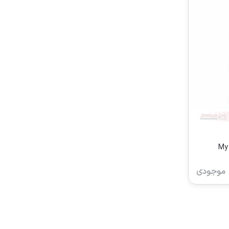
هارد اکسترنال وسترن دیجیتال مدل My
 موجودی