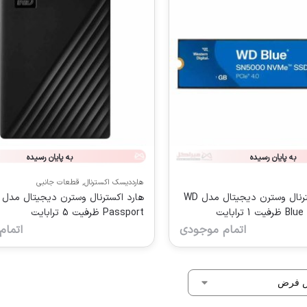
به پایان رسیده
به پایان رسیده
هارددیسک اکسترنال
,
قطعات جانبی
اس اس دی اینترنال وسترن دیجیتال مدل WD
 ترابایت
Passport ظرفیت 5 ترابایت
اتمام موجودی
اتمام