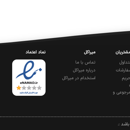
شتریان
میراکل
نماد اعتماد
تداول
تماس با ما
فارشات
درباره میراکل
ریم
استخدام در میراکل
رجوعی و
اشد :.