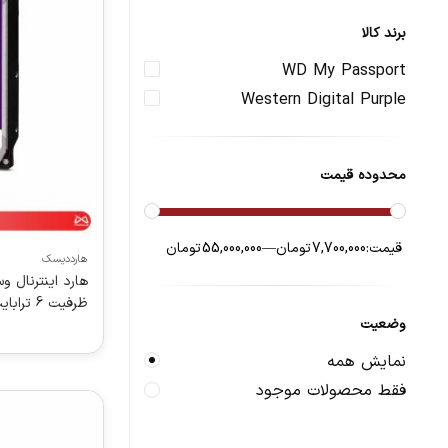
برند کالا
WD My Passport
Western Digital Purple
محدوده قیمت
قیمت:
7,700,000 تومان
—
55,000,000 تومان
هارددیسک
ظرفیت 6 ترابایت – 256مگابایت
وضعیت
نمایش همه
فقط محصولات موجود