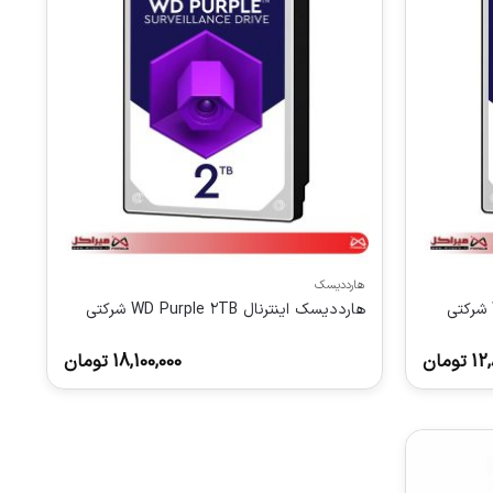
هارددیسک
هارددیسک اینترنال WD Purple ۲TB شرکتی
12,
تومان
18,100,000
تومان