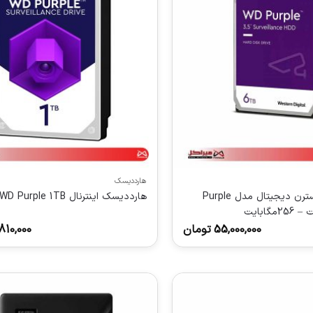
هارددیسک
هارد اینترنال وسترن دیجیتال مدل Purple
هارددیسک اینترنال WD Purple 1TB شرکتی
55,000,000
تومان
810,000